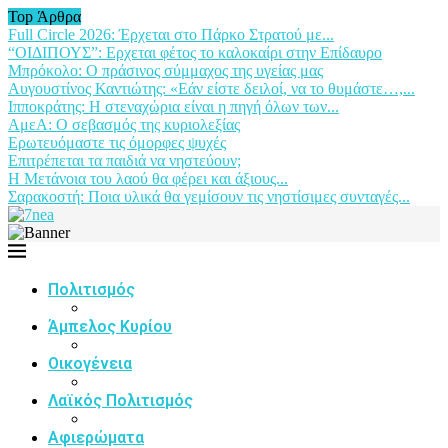
Top Άρθρα
Full Circle 2026: Έρχεται στο Πάρκο Στρατού με...
“ΟΙΔΙΠΟΥΣ”: Ερχεται φέτος το καλοκαίρι στην Επίδαυρο
Μπρόκολο: Ο πράσινος σύμμαχος της υγείας μας
Αυγουστίνος Καντιώτης: «Εάν είστε δειλοί, να το θυμάστε…,...
Ιπποκράτης: Η στεναχώρια είναι η πηγή όλων των...
ΑμεΑ: Ο σεβασμός της κυριολεξίας
Ερωτευόμαστε τις όμορφες ψυχές
Επιτρέπεται τα παιδιά να νηστεύουν;
Η Μετάνοια του λαού θα φέρει και άξιους...
Σαρακοστή: Ποια υλικά θα γεμίσουν τις νηστίσιμες συνταγές...
Πολιτισμός
Άμπελος Κυρίου
Οικογένεια
Λαϊκός Πολιτισμός
Αφιερώματα