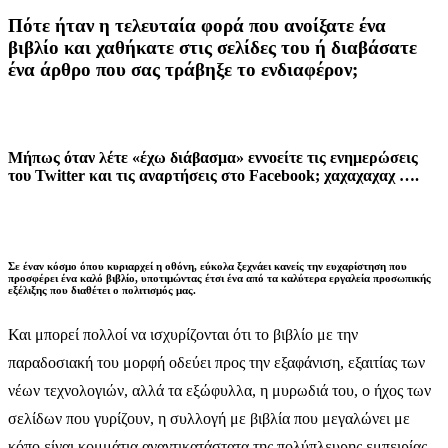
Πότε ήταν η τελευταία φορά που ανοίξατε ένα
βιβλίο και χαθήκατε στις σελίδες του ή διαβάσατε
ένα άρθρο που σας τράβηξε το ενδιαφέρον;
Μήπως όταν λέτε «έχω διάβασμα» εννοείτε τις ενημερώσεις
του Twitter και τις αναρτήσεις στο Facebook; χαχαχαχαχ ….
Σε έναν κόσμο όπου κυριαρχεί η οθόνη, εύκολα ξεχνάει κανείς την ευχαρίστηση που
προσφέρει ένα καλό βιβλίο, υποτιμώντας έτσι ένα από τα καλύτερα εργαλεία προσωπικής
εξέλιξης που διαθέτει ο πολιτισμός μας.
Και μπορεί πολλοί να ισχυρίζονται ότι το βιβλίο με την
παραδοσιακή του μορφή οδεύει προς την εξαφάνιση, εξαιτίας των
νέων τεχνολογιών, αλλά τα εξώφυλλα, η μυρωδιά του, ο ήχος των
σελίδων που γυρίζουν, η συλλογή με βιβλία που μεγαλώνει με
κόπο είναι κομμάτια αναντικατάστατα της πολύπλευρης εμπειρίας