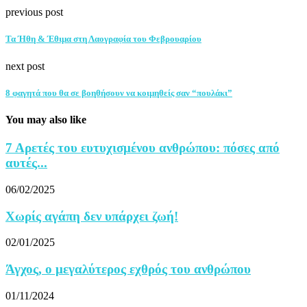
previous post
Τα Ήθη & Έθιμα στη Λαογραφία του Φεβρουαρίου
next post
8 φαγητά που θα σε βοηθήσουν να κοιμηθείς σαν “πουλάκι”
You may also like
7 Αρετές του ευτυχισμένου ανθρώπου: πόσες από
αυτές...
06/02/2025
Χωρίς αγάπη δεν υπάρχει ζωή!
02/01/2025
Άγχος, ο μεγαλύτερος εχθρός του ανθρώπου
01/11/2024