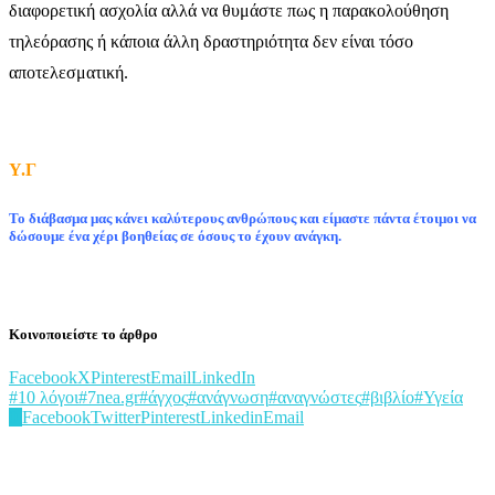
διαφορετική ασχολία αλλά να θυμάστε πως η παρακολούθηση
τηλεόρασης ή κάποια άλλη δραστηριότητα δεν είναι τόσο
αποτελεσματική.
Υ.Γ
Το διάβασμα μας κάνει καλύτερους ανθρώπους και είμαστε πάντα έτοιμοι να
δώσουμε ένα χέρι βοηθείας σε όσους το έχουν ανάγκη.
Κοινοποιείστε το άρθρο
Facebook
X
Pinterest
Email
LinkedIn
#10 λόγοι
#7nea.gr
#άγχος
#ανάγνωση
#αναγνώστες
#βιβλίο
#Υγεία
0
Facebook
Twitter
Pinterest
Linkedin
Email