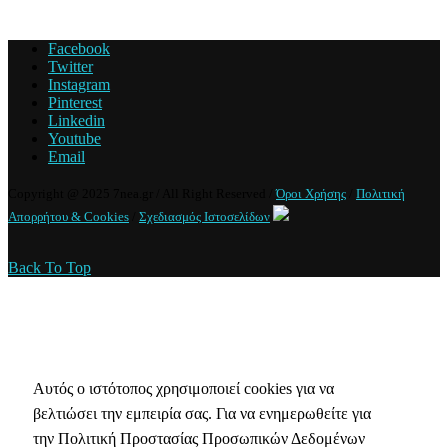
Facebook
Twitter
Instagram
Pinterest
Linkedin
Youtube
Email
Copyright @ 2025 7nea.gr / All Right Reserved /
Όροι Χρήσης
/
Πολιτική
Απορρήτου & Cookies
/
Σχεδιασμός Ιστοσελίδων
Back To Top
Πολιτική Απορρήτου & Cookies
Αυτός ο ιστότοπος χρησιμοποιεί cookies για να
βελτιώσει την εμπειρία σας. Για να ενημερωθείτε για
την Πολιτική Προστασίας Προσωπικών Δεδομένων