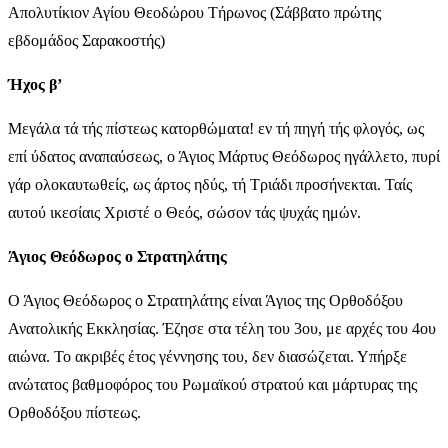
Απολυτίκιον Αγίου Θεοδώρου Τήρωνος (Σάββατο πρώτης
εβδομάδος Σαρακοστής)
Ήχος β’
Μεγάλα τά τής πίστεως κατορθώματα! εν τή πηγή τής φλογός, ως
επί ύδατος αναπαύσεως, ο Άγιος Μάρτυς Θεόδωρος ηγάλλετο, πυρί
γάρ ολοκαυτωθείς, ως άρτος ηδύς, τή Τριάδι προσήνεκται. Ταίς
αυτού ικεσίαις Χριστέ ο Θεός, σώσον τάς ψυχάς ημών.
Άγιος Θεόδωρος ο Στρατηλάτης
Ο Άγιος Θεόδωρος ο Στρατηλάτης είναι Άγιος της Ορθοδόξου
Ανατολικής Εκκλησίας. Έζησε στα τέλη του 3ου, με αρχές του 4ου
αιώνα. Το ακριβές έτος γέννησης του, δεν διασώζεται. Υπήρξε
ανώτατος βαθμοφόρος του Ρωμαϊκού στρατού και μάρτυρας της
Ορθοδόξου πίστεως.