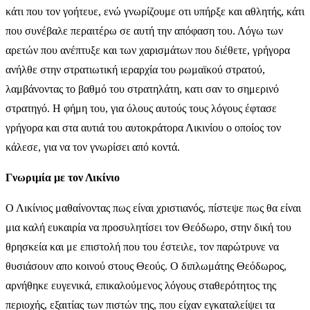
κάτι που τον γοήτευε, ενώ γνωρίζουμε οτι υπήρξε και αθλητής, κάτι
που συνέβαλε περαιτέρω σε αυτή την απόφαση του. Λόγω των
αρετών που ανέπτυξε και των χαρισμάτων που διέθετε, γρήγορα
ανήλθε στην στρατιωτική ιεραρχία του ρωμαϊκού στρατού,
λαμβάνοντας το βαθμό του στρατηλάτη, κατι σαν το σημερινό
στρατηγό. Η φήμη του, για όλους αυτούς τους λόγους έφτασε
γρήγορα και στα αυτιά του αυτοκράτορα Λικινίου ο οποίος τον
κάλεσε, για να τον γνωρίσει από κοντά.
Γνωριμία με τον Λικίνιο
Ο Λικίνιος μαθαίνοντας πως είναι χριστιανός, πίστεψε πως θα είναι
μια καλή ευκαιρία να προσυλητίσει τον Θεόδωρο, στην δική του
θρησκεία και με επιστολή που του έστειλε, τον παρώτρυνε να
θυσιάσουν απο κοινού στους Θεούς. Ο διπλωμάτης Θεόδωρος,
αρνήθηκε ευγενικά, επικαλούμενος λόγους σταθερότητος της
περιοχής, εξαιτίας των πιστών της, που είχαν εγκαταλείψει τα