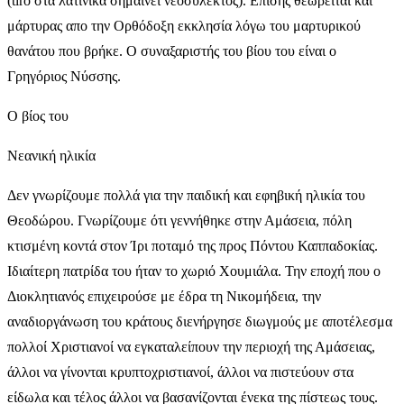
(tiro στα λατινικά σημαίνει νεοσύλεκτος). Επίσης θεωρείται και
μάρτυρας απο την Ορθόδοξη εκκλησία λόγω του μαρτυρικού
θανάτου που βρήκε. Ο συναξαριστής του βίου του είναι ο
Γρηγόριος Νύσσης.
Ο βίος του
Νεανική ηλικία
Δεν γνωρίζουμε πολλά για την παιδική και εφηβική ηλικία του
Θεοδώρου. Γνωρίζουμε ότι γεννήθηκε στην Αμάσεια, πόλη
κτισμένη κοντά στον Ίρι ποταμό της προς Πόντου Καππαδοκίας.
Ιδιαίτερη πατρίδα του ήταν το χωριό Χουμιάλα. Την εποχή που ο
Διοκλητιανός επιχειρούσε με έδρα τη Νικομήδεια, την
αναδιοργάνωση του κράτους διενήργησε διωγμούς με αποτέλεσμα
πολλοί Χριστιανοί να εγκαταλείπουν την περιοχή της Αμάσειας,
άλλοι να γίνονται κρυπτοχριστιανοί, άλλοι να πιστεύουν στα
είδωλα και τέλος άλλοι να βασανίζονται ένεκα της πίστεως τους.