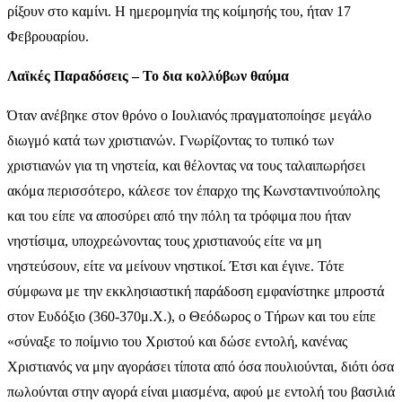
ρίξουν στο καμίνι. Η ημερομηνία της κοίμησής του, ήταν 17
Φεβρουαρίου.
Λαϊκές Παραδόσεις – Το δια κολλύβων θαύμα
Όταν ανέβηκε στον θρόνο ο Ιουλιανός πραγματοποίησε μεγάλο
διωγμό κατά των χριστιανών. Γνωρίζοντας το τυπικό των
χριστιανών για τη νηστεία, και θέλοντας να τους ταλαιπωρήσει
ακόμα περισσότερο, κάλεσε τον έπαρχο της Κωνσταντινούπολης
και του είπε να αποσύρει από την πόλη τα τρόφιμα που ήταν
νηστίσιμα, υποχρεώνοντας τους χριστιανούς είτε να μη
νηστεύσουν, είτε να μείνουν νηστικοί. Έτσι και έγινε. Τότε
σύμφωνα με την εκκλησιαστική παράδοση εμφανίστηκε μπροστά
στον Ευδόξιο (360-370μ.Χ.), ο Θεόδωρος ο Τήρων και του είπε
«σύναξε το ποίμνιο του Χριστού και δώσε εντολή, κανένας
Χριστιανός να μην αγοράσει τίποτα από όσα πουλιούνται, διότι όσα
πωλούνται στην αγορά είναι μιασμένα, αφού με εντολή του βασιλιά