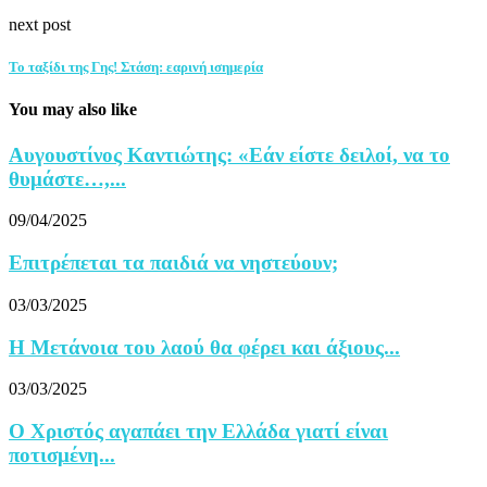
next post
Το ταξίδι της Γης! Στάση: εαρινή ισημερία
You may also like
Αυγουστίνος Καντιώτης: «Εάν είστε δειλοί, να το
θυμάστε…,...
09/04/2025
Επιτρέπεται τα παιδιά να νηστεύουν;
03/03/2025
Η Μετάνοια του λαού θα φέρει και άξιους...
03/03/2025
Ο Χριστός αγαπάει την Ελλάδα γιατί είναι
ποτισμένη...