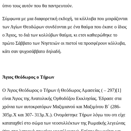
ύπνο τους αυτόν που θα παντρευτούν.
Σύμφωνα με μια διαφορετική εκδοχή, τα κόλλυβα που μοιράζονται
των Αγίων Θεοδώρων συνδέονται με ένα θαύμα που έκανε ο ίδιος
ο Άγιος, το διά των κολλύβων θαύμα, κι ετσι καθιερώθηκε το
πρώτο Σάββατο των Νηστειών οι πιστοί να προσφέρουν κόλλυβα,
κάτι σαν ψυχοσάββατο δηλαδή.
Άγιος Θεόδωρος ο Τήρων
O Άγιος Θεόδωρος ο Τήρων ή Θεόδωρος Αμασείας ( – 297)[1]
είναι Άγιος της Ανατολικής Ορθοδόξου Εκκλησίας. Έδρασε στα
χρόνια των αυτοκρατόρων Μαξιμιανού και Μαξιμίνου Β΄ (286-
305μ.Χ και 307- 313μ.Χ.). Ονομάστηκε Τήρων λόγω του οτι είχε
καταταχθεί στο σώμα των νεοσυλλέκτων της Ρωμαϊκής λεγεώνας