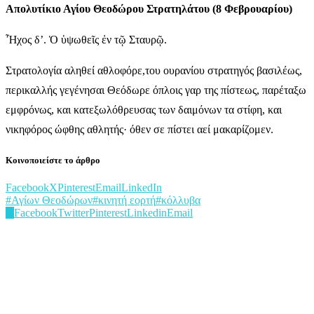
Απολυτίκιο Αγίου Θεοδώρου Στρατηλάτου (8 Φεβρουαρίου)
Ἦχος δ’. Ὁ ὑψωθεῖς ἐν τῷ Σταυρῷ.
Στρατολογία αληθεί αθλοφόρε,του ουρανίου στρατηγός βασιλέως,
περικαλλής γεγένησαι Θεόδωρε όπλοις γαρ της πίστεως, παρέταξω
εμφρόνως, και κατεξωλόθρευσας των δαιμόνων τα στίφη, και
νικηφόρος ώφθης αθλητής· όθεν σε πίστει αεί μακαρίζομεν.
Κοινοποιείστε το άρθρο
Facebook
X
Pinterest
Email
LinkedIn
#Αγίων Θεοδώρων
#κινητή εορτή
#κόλλυβα
0
Facebook
Twitter
Pinterest
Linkedin
Email