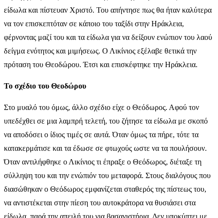
είδωλα και πίστευαν Χριστό. Του απήντησε πως θα ήταν καλύτερα
να τον επισκεπτόταν σε κάποιο του ταξίδι στην Ηράκλεια,
φέρνοντας μαζί του και τα είδωλα για να δείξουν ενώπιον του λαού
δείγμα ενότητος και μιμήσεως. Ο Λικίνιος εξέλαβε θετικά την
πρόταση του Θεοδώρου. Έτσι και επισκέφτηκε την Ηράκλεια.
Το σχέδιο του Θεοδώρου
Στο μυαλό του όμως, άλλο σχέδιο είχε ο Θεόδωρος. Αφού τον
υπεδέχθει σε μια λαμπρή τελετή, του ζήτησε τα είδωλα με σκοπό
να αποδόσει ο ίδιος τιμές σε αυτά. Όταν όμως τα πήρε, τότε τα
κατακερμάτισε και τα έδωσε σε φτωχούς ωστε να τα πουλήσουν.
Όταν αντιλήφθηκε ο Λικίνιος τι έπραξε ο Θεόδωρος, διέταξε τη
σύλληψη του και την ενώπιόν του μεταφορά. Στους διαλόγους που
διασώθηκαν ο Θεόδωρος εμφανίζεται σταθερός της πίστεως του,
να αντιστέκεται στην πίεση του αυτοκράτορα να θυσιάσει στα
είδωλα, παρά την απειλή του για βασανιστήρια. Δεν υποκύπτει με