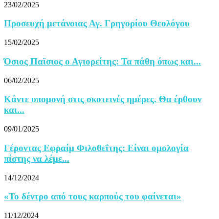
23/02/2025
Προσευχή μετάνοιας Αγ. Γρηγορίου Θεολόγου
15/02/2025
Όσιος Παϊσιος ο Αγιορείτης: Τα πάθη όπως και...
06/02/2025
Κάντε υπομονή στις σκοτεινές ημέρες. Θα έρθουν
και...
09/01/2025
Γέροντας Εφραίμ Φιλοθεΐτης: Eίναι ομολογία
πίστης να λέμε...
14/12/2024
«Το δέντρο από τους καρπούς του φαίνεται»
11/12/2024