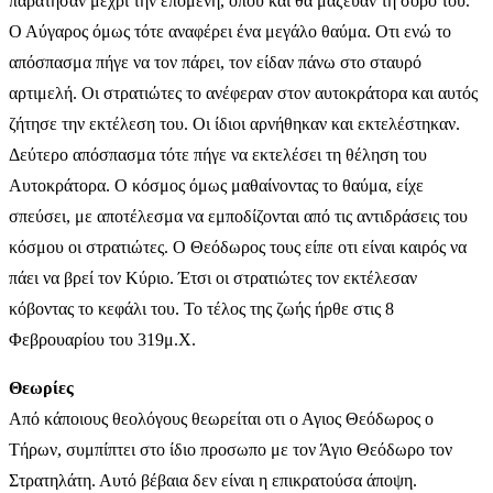
παράτησαν μέχρι την επόμενη, όπου και θα μάζευαν τη σορό του.
Ο Αύγαρος όμως τότε αναφέρει ένα μεγάλο θαύμα. Οτι ενώ το
απόσπασμα πήγε να τον πάρει, τον είδαν πάνω στο σταυρό
αρτιμελή. Οι στρατιώτες το ανέφεραν στον αυτοκράτορα και αυτός
ζήτησε την εκτέλεση του. Οι ίδιοι αρνήθηκαν και εκτελέστηκαν.
Δεύτερο απόσπασμα τότε πήγε να εκτελέσει τη θέληση του
Αυτοκράτορα. Ο κόσμος όμως μαθαίνοντας το θαύμα, είχε
σπεύσει, με αποτέλεσμα να εμποδίζονται από τις αντιδράσεις του
κόσμου οι στρατιώτες. Ο Θεόδωρος τους είπε οτι είναι καιρός να
πάει να βρεί τον Κύριο. Έτσι οι στρατιώτες τον εκτέλεσαν
κόβοντας το κεφάλι του. Το τέλος της ζωής ήρθε στις 8
Φεβρουαρίου του 319μ.Χ.
Θεωρίες
Από κάποιους θεολόγους θεωρείται οτι ο Αγιος Θεόδωρος ο
Τήρων, συμπίπτει στο ίδιο προσωπο με τον Άγιο Θεόδωρο τον
Στρατηλάτη. Αυτό βέβαια δεν είναι η επικρατούσα άποψη.