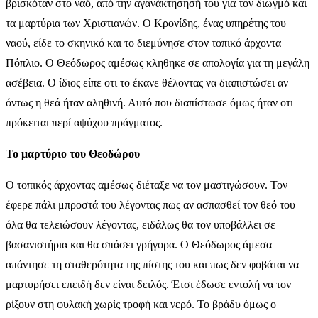
βρισκόταν στο ναό, από την αγανάκτησησή του για τον διωγμό και
τα μαρτύρια των Χριστιανών. Ο Κρονίδης, ένας υπηρέτης του
ναού, είδε το σκηνικό και το διεμύνησε στον τοπικό άρχοντα
Πόπλιο. Ο Θεόδωρος αμέσως κληθηκε σε απολογία για τη μεγάλη
ασέβεια. Ο ίδιος είπε οτι το έκανε θέλοντας να διαπιστώσει αν
όντως η θεά ήταν αληθινή. Αυτό που διαπίστωσε όμως ήταν οτι
πρόκειται περί αψύχου πράγματος.
Το μαρτύριο του Θεοδώρου
Ο τοπικός άρχοντας αμέσως διέταξε να τον μαστιγώσουν. Τον
έφερε πάλι μπροστά του λέγοντας πως αν ασπασθεί τον θεό του
όλα θα τελειώσουν λέγοντας, ειδάλως θα τον υποβάλλει σε
βασανιστήρια και θα σπάσει γρήγορα. Ο Θεόδωρος άμεσα
απάντησε τη σταθερότητα της πίστης του και πως δεν φοβάται να
μαρτυρήσει επειδή δεν είναι δειλός. Έτσι έδωσε εντολή να τον
ρίξουν στη φυλακή χωρίς τροφή και νερό. Το βράδυ όμως ο