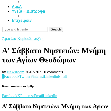
ΑμεΑ
Υγεία – Διατροφή
Επιχειρείν
Search
Άμπελος Κυρίου
Συναξάρι
Α’ Σάββατο Νηστειών: Μνήμη
των Αγίων Θεοδώρων
by
Newsroom
20/03/2021
0 comments
0
Facebook
Twitter
Pinterest
Linkedin
Email
Κοινοποιείστε το άρθρο
Facebook
X
Pinterest
Email
LinkedIn
Α’ Σάββατο Νηστειών: Μνήμη των Αγίων