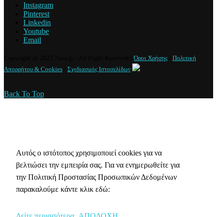
Instagram
Pinterest
Linkedin
Youtube
Email
Copyright @ 2025 7nea.gr / All Right Reserved /
Όροι Χρήσης
/
Πολιτική
Απορρήτου & Cookies
/
Σχεδιασμός Ιστοσελίδων
Back To Top
Πολιτική Απορρήτου & Cookies
Αυτός ο ιστότοπος χρησιμοποιεί cookies για να
βελτιώσει την εμπειρία σας. Για να ενημερωθείτε για
την Πολιτική Προστασίας Προσωπικών Δεδομένων
παρακαλούμε κάντε κλικ εδώ:
Δείτε περισσότερα
ΑΠΟΔΟΧΗ