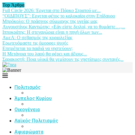
Top Άρθρα
Full Circle 2026: Έρχεται στο Πάρκο Στρατού με...
“ΟΙΔΙΠΟΥΣ”: Ερχεται φέτος το καλοκαίρι στην Επίδαυρο
Μπρόκολο: Ο πράσινος σύμμαχος της υγείας μας
Αυγουστίνος Καντιώτης: «Εάν είστε δειλοί, να το θυμάστε…,...
Ιπποκράτης: Η στεναχώρια είναι η πηγή όλων των...
ΑμεΑ: Ο σεβασμός της κυριολεξίας
Ερωτευόμαστε τις όμορφες ψυχές
Επιτρέπεται τα παιδιά να νηστεύουν;
Η Μετάνοια του λαού θα φέρει και άξιους...
Σαρακοστή: Ποια υλικά θα γεμίσουν τις νηστίσιμες συνταγές...
Πολιτισμός
Άμπελος Κυρίου
Οικογένεια
Λαϊκός Πολιτισμός
Αφιερώματα