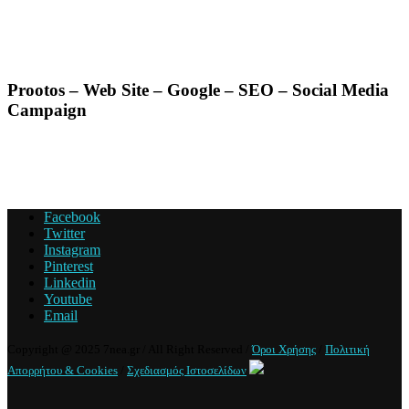
Prootos – Web Site – Google – SEO – Social Media
Campaign
Facebook
Twitter
Instagram
Pinterest
Linkedin
Youtube
Email
Copyright @ 2025 7nea.gr / All Right Reserved /
Όροι Χρήσης
/
Πολιτική
Απορρήτου & Cookies
/
Σχεδιασμός Ιστοσελίδων