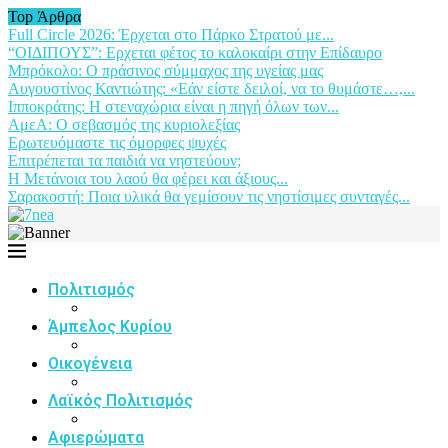
Top Άρθρα
Full Circle 2026: Έρχεται στο Πάρκο Στρατού με...
“ΟΙΔΙΠΟΥΣ”: Ερχεται φέτος το καλοκαίρι στην Επίδαυρο
Μπρόκολο: Ο πράσινος σύμμαχος της υγείας μας
Αυγουστίνος Καντιώτης: «Εάν είστε δειλοί, να το θυμάστε…,...
Ιπποκράτης: Η στεναχώρια είναι η πηγή όλων των...
ΑμεΑ: Ο σεβασμός της κυριολεξίας
Ερωτευόμαστε τις όμορφες ψυχές
Επιτρέπεται τα παιδιά να νηστεύουν;
Η Μετάνοια του λαού θα φέρει και άξιους...
Σαρακοστή: Ποια υλικά θα γεμίσουν τις νηστίσιμες συνταγές...
Πολιτισμός
Άμπελος Κυρίου
Οικογένεια
Λαϊκός Πολιτισμός
Αφιερώματα