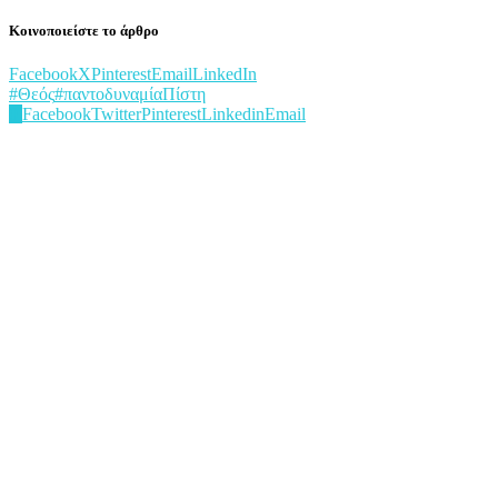
Κοινοποιείστε το άρθρο
Facebook
X
Pinterest
Email
LinkedIn
#Θεός
#παντοδυναμία
Πίστη
0
Facebook
Twitter
Pinterest
Linkedin
Email