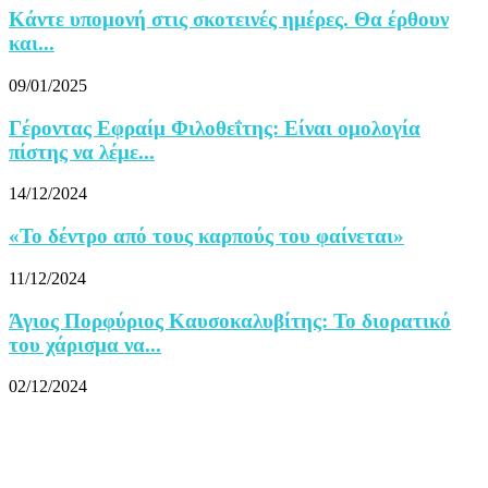
Κάντε υπομονή στις σκοτεινές ημέρες. Θα έρθουν
και...
09/01/2025
Γέροντας Εφραίμ Φιλοθεΐτης: Eίναι ομολογία
πίστης να λέμε...
14/12/2024
«Το δέντρο από τους καρπούς του φαίνεται»
11/12/2024
Άγιος Πορφύριος Καυσοκαλυβίτης: Το διορατικό
του χάρισμα να...
02/12/2024