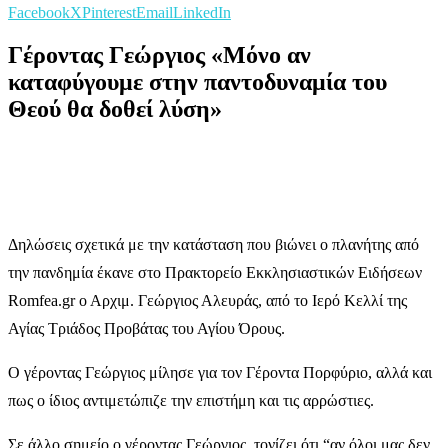
Facebook
X
Pinterest
Email
LinkedIn
Γέροντας Γεώργιος «Μόνο αν
καταφύγουμε στην παντοδυναμία του
Θεού θα δοθεί λύση»
Δηλώσεις σχετικά με την κατάσταση που βιώνει ο πλανήτης από
την πανδημία έκανε στο Πρακτορείο Εκκλησιαστικών Ειδήσεων
Romfea.gr ο Αρχιμ. Γεώργιος Αλευράς, από το Ιερό Κελλί της
Αγίας Τριάδος Προβάτας του Αγίου Όρους.
Ο γέροντας Γεώργιος μίλησε για τον Γέροντα Πορφύριο, αλλά και
πως ο ίδιος αντιμετώπιζε την επιστήμη και τις αρρώστιες.
Σε άλλο σημείο ο γέροντας Γεώργιος, τονίζει ότι “αν όλοι μας δεν