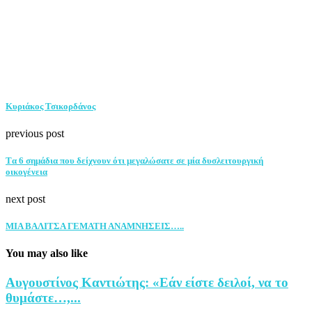
Κυριάκος Τσικορδάνος
previous post
Tα 6 σημάδια που δείχνουν ότι μεγαλώσατε σε μία δυσλειτουργική
οικογένεια
next post
ΜΙΑ ΒΑΛΙΤΣΑ ΓΕΜΑΤΗ ΑΝΑΜΝΗΣΕΙΣ…..
You may also like
Αυγουστίνος Καντιώτης: «Εάν είστε δειλοί, να το
θυμάστε…,...