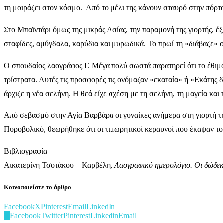
τη μοιράζει στον κόσμο. Από το μέλι της κάνουν σταυρό στην πόρτα
Στο Μπαϊντάρι όμως της μικράς Ασίας, την παραμονή της γιορτής, έ
σταφίδες, αμύγδαλα, καρύδια και μυρωδικά. Το πρωί τη «διάβαζε» ο
Ο σπουδαίος λαογράφος Γ. Μέγα πολύ σωστά παρατηρεί ότι το έθιμο
τρίστρατα. Αυτές τις προσφορές τις ονόμαζαν «εκαταία» ή «Εκάτης
άρχιζε η νέα σελήνη. Η θεά είχε σχέση με τη σελήνη, τη μαγεία και
Από σεβασμό στην Αγία Βαρβάρα οι γυναίκες ανήμερα στη γιορτή της
Πυροβολικό, θεωρήθηκε ότι οι τιμωρητικοί κεραυνοί που έκαψαν τον
Βιβλιογραφία
Αικατερίνη Τσοτάκου – Καρβέλη,
Λαογραφικό ημερολόγιο. Οι δώδεκα
Κοινοποιείστε το άρθρο
Facebook
X
Pinterest
Email
LinkedIn
0
Facebook
Twitter
Pinterest
Linkedin
Email