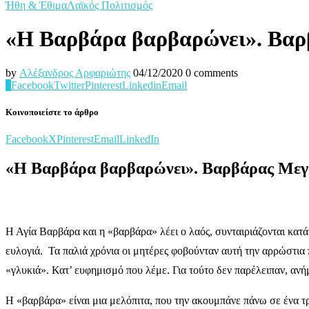
Ήθη & Έθιμα
Λαϊκός Πολιτισμός
«Η Βαρβάρα βαρβαρώνει». Βα
by
Αλέξανδρος Αρφαριώτης
04/12/2020
0 comments
0
Facebook
Twitter
Pinterest
Linkedin
Email
Κοινοποιείστε το άρθρο
Facebook
X
Pinterest
Email
LinkedIn
«Η Βαρβάρα βαρβαρώνει». Βαρβάρας Μεγ
Η Αγία Βαρβάρα και η «βαρβάρα» λέει ο λαός, συνταιριάζονται κατά 
ευλογιά. Τα παλιά χρόνια οι μητέρες φοβούνταν αυτή την αρρώστια
«γλυκιά». Κατ’ ευφημισμό που λέμε. Για τούτο δεν παρέλειπαν, ανή
Η «βαρβάρα» είναι μια μελόπιτα, που την ακουμπάνε πάνω σε ένα τρα