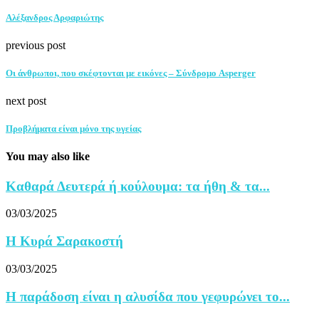
Αλέξανδρος Αρφαριώτης
previous post
Οι άνθρωποι, που σκέφτονται με εικόνες – Σύνδρομο Asperger
next post
Προβλήματα είναι μόνο της υγείας
You may also like
Καθαρά Δευτερά ή κούλουμα: τα ήθη & τα...
03/03/2025
Η Κυρά Σαρακοστή
03/03/2025
Η παράδοση είναι η αλυσίδα που γεφυρώνει το...