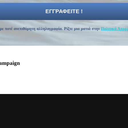
με ποτέ ανεπιθύμητη αλληλογραφία. Ρίξτε μια ματιά στην
Πολιτική Απορ
Campaign