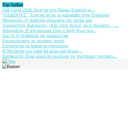
Top Άρθρα
Full Circle 2026: Έρχεται στο Πάρκο Στρατού με...
“ΟΙΔΙΠΟΥΣ”: Ερχεται φέτος το καλοκαίρι στην Επίδαυρο
Μπρόκολο: Ο πράσινος σύμμαχος της υγείας μας
Αυγουστίνος Καντιώτης: «Εάν είστε δειλοί, να το θυμάστε…,...
Ιπποκράτης: Η στεναχώρια είναι η πηγή όλων των...
ΑμεΑ: Ο σεβασμός της κυριολεξίας
Ερωτευόμαστε τις όμορφες ψυχές
Επιτρέπεται τα παιδιά να νηστεύουν;
Η Μετάνοια του λαού θα φέρει και άξιους...
Σαρακοστή: Ποια υλικά θα γεμίσουν τις νηστίσιμες συνταγές...