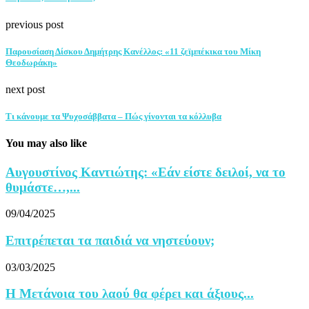
previous post
Παρουσίαση Δίσκου Δημήτρης Κανέλλος: «11 ζεϊμπέκικα του Μίκη
Θεοδωράκη»
next post
Τι κάνουμε τα Ψυχοσάββατα – Πώς γίνονται τα κόλλυβα
You may also like
Αυγουστίνος Καντιώτης: «Εάν είστε δειλοί, να το
θυμάστε…,...
09/04/2025
Επιτρέπεται τα παιδιά να νηστεύουν;
03/03/2025
Η Μετάνοια του λαού θα φέρει και άξιους...