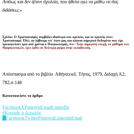
Ανίσως και δεν ήτανε σχολεία, που ήθελα εγώ να μάθω να σας
διδάσκω;»
Σχόλιο: Ο Χριστιανισμός συμβάλει ιδιαίτερα στο σχολείο, και το σχολείο στον
Χριστιανισμό. Εδώ, αν λάβουμε υπ΄ όψιν μας και κάποια σημερινά δεδομένα που είχε
προφητεύσει πριν από χρόνια ο Πατροκοσμάς, ότι :
Στην σημερινή εποχή, το μάθημα των
Θρησκευτικών, έχει έρθει σε δεύτερη μοίρα στην εκπαίδευση.
Απόσπασμα από το βιβλίο Αθήνα:εκδ. Τήνος, 1979, Διδαχή Α2,
782,σ.148
Κοινοποιείστε το άρθρο
Facebook
X
Pinterest
Email
LinkedIn
#Κοσμάς ο Αιτωλός
0
Facebook
Twitter
Pinterest
Linkedin
Email