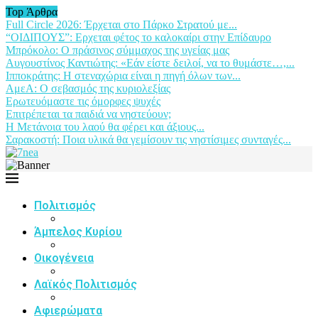
Top Άρθρα
Full Circle 2026: Έρχεται στο Πάρκο Στρατού με...
“ΟΙΔΙΠΟΥΣ”: Ερχεται φέτος το καλοκαίρι στην Επίδαυρο
Μπρόκολο: Ο πράσινος σύμμαχος της υγείας μας
Αυγουστίνος Καντιώτης: «Εάν είστε δειλοί, να το θυμάστε…,...
Ιπποκράτης: Η στεναχώρια είναι η πηγή όλων των...
ΑμεΑ: Ο σεβασμός της κυριολεξίας
Ερωτευόμαστε τις όμορφες ψυχές
Επιτρέπεται τα παιδιά να νηστεύουν;
Η Μετάνοια του λαού θα φέρει και άξιους...
Σαρακοστή: Ποια υλικά θα γεμίσουν τις νηστίσιμες συνταγές...
Πολιτισμός
Άμπελος Κυρίου
Οικογένεια
Λαϊκός Πολιτισμός
Αφιερώματα