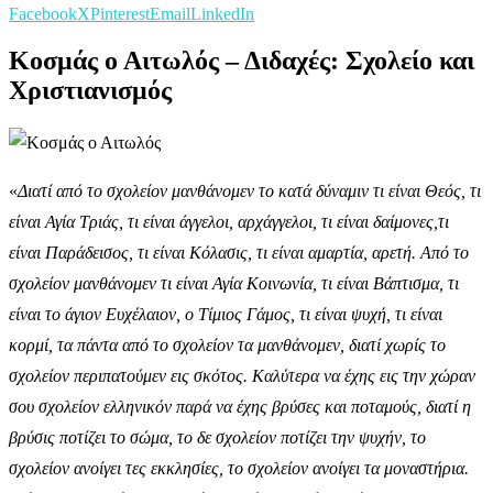
Facebook
X
Pinterest
Email
LinkedIn
Κοσμάς ο Αιτωλός – Διδαχές: Σχολείο και
Χριστιανισμός
«
Διατί από το σχολείον μανθάνομεν το κατά δύναμιν τι είναι Θεός, τι
είναι Αγία Τριάς, τι είναι άγγελοι, αρχάγγελοι, τι είναι δαίμονες,τι
είναι Παράδεισος, τι είναι Κόλασις, τι είναι αμαρτία, αρετή. Από το
σχολείον μανθάνομεν τι είναι Αγία Κοινωνία, τι είναι Βάπτισμα, τι
είναι το άγιον Ευχέλαιον, ο Τίμιος Γάμος, τι είναι ψυχή, τι είναι
κορμί, τα πάντα από το σχολείον τα μανθάνομεν, διατί χωρίς το
σχολείον περιπατούμεν εις σκότος. Καλύτερα να έχης εις την χώραν
σου σχολείον ελληνικόν παρά να έχης βρύσες και ποταμούς, διατί η
βρύσις ποτίζει το σώμα, το δε σχολείον ποτίζει την ψυχήν, το
σχολείον ανοίγει τες εκκλησίες, το σχολείον ανοίγει τα μοναστήρια.