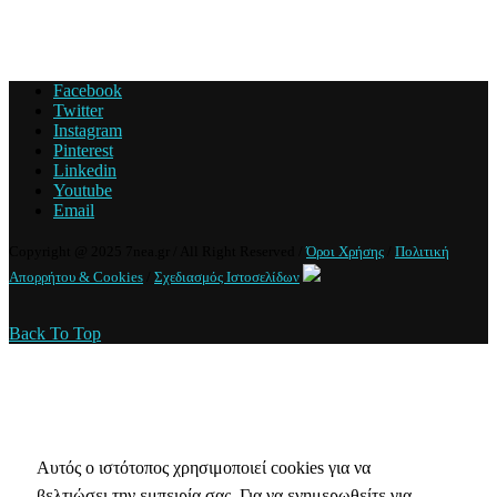
Facebook
Twitter
Instagram
Pinterest
Linkedin
Youtube
Email
Copyright @ 2025 7nea.gr / All Right Reserved /
Όροι Χρήσης
/
Πολιτική
Απορρήτου & Cookies
/
Σχεδιασμός Ιστοσελίδων
Back To Top
Πολιτική Απορρήτου & Cookies
Αυτός ο ιστότοπος χρησιμοποιεί cookies για να
βελτιώσει την εμπειρία σας. Για να ενημερωθείτε για