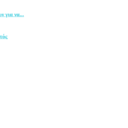
 για να...
τός