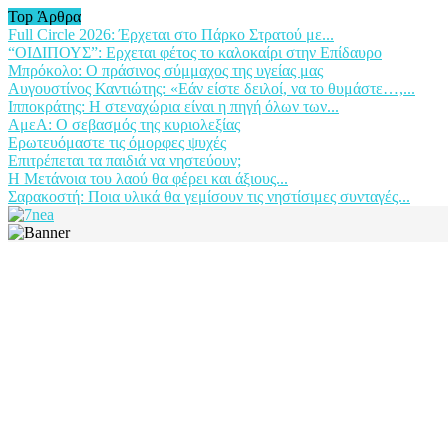
Top Άρθρα
Full Circle 2026: Έρχεται στο Πάρκο Στρατού με...
“ΟΙΔΙΠΟΥΣ”: Ερχεται φέτος το καλοκαίρι στην Επίδαυρο
Μπρόκολο: Ο πράσινος σύμμαχος της υγείας μας
Αυγουστίνος Καντιώτης: «Εάν είστε δειλοί, να το θυμάστε…,...
Ιπποκράτης: Η στεναχώρια είναι η πηγή όλων των...
ΑμεΑ: Ο σεβασμός της κυριολεξίας
Ερωτευόμαστε τις όμορφες ψυχές
Επιτρέπεται τα παιδιά να νηστεύουν;
Η Μετάνοια του λαού θα φέρει και άξιους...
Σαρακοστή: Ποια υλικά θα γεμίσουν τις νηστίσιμες συνταγές...