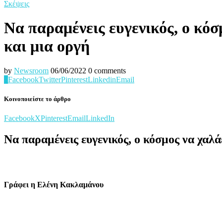
Σκέψεις
Να παραμένεις ευγενικός, ο κόσ
και μια οργή
by
Newsroom
06/06/2022
0 comments
0
Facebook
Twitter
Pinterest
Linkedin
Email
Κοινοποιείστε το άρθρο
Facebook
X
Pinterest
Email
LinkedIn
Να παραμένεις ευγενικός, ο κόσμος να χαλά
Γράφει η Ελένη Κακλαμάνου