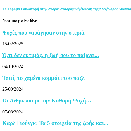
Το Ίδρυμα Γουλανδρή στην Άνδρο: Αναδρομική έκθεση της Αλεξάνδρας Αθανασι
You may also like
Ψυχές που ναυάγησαν στην στεριά
15/02/2025
Ό,τι δεν εκτιμάς, η ζωή σου το παίρνει...
04/10/2024
Ταψί, το χαμένο κομμάτι του παζλ
25/09/2024
Οι Άνθρωποι με την Καθαρή Ψυχή…
07/08/2024
Καρλ Γιούνγκ: Τα 5 στοιχεία της ζωής και...