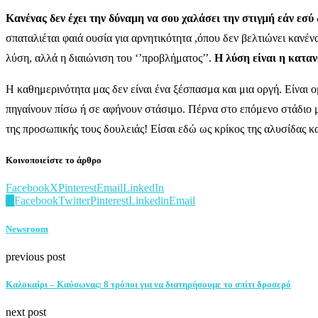
Κανένας δεν έχει την δύναμη να σου χαλάσει την στιγμή εάν εσύ 
σπαταλιέται φαιά ουσία για αρνητικότητα ,όπου δεν βελτιώνει κανέ
λύση, αλλά η διαιώνιση του ‘’προβλήματος’’.
Η λύση είναι η καταν
Η καθημερινότητα μας δεν είναι ένα ξέσπασμα και μια οργή. Είναι 
πηγαίνουν πίσω ή σε αφήνουν στάσιμο. Πέρνα στο επόμενο στάδιο μ
της προσωπικής τους δουλειάς! Είσαι εδώ ως κρίκος της αλυσίδας κα
Κοινοποιείστε το άρθρο
Facebook
X
Pinterest
Email
LinkedIn
0
Facebook
Twitter
Pinterest
Linkedin
Email
Newsroom
previous post
Καλοκαίρι – Καύσωνας: 8 τρόποι για να διατηρήσουμε το σπίτι δροσερό
next post