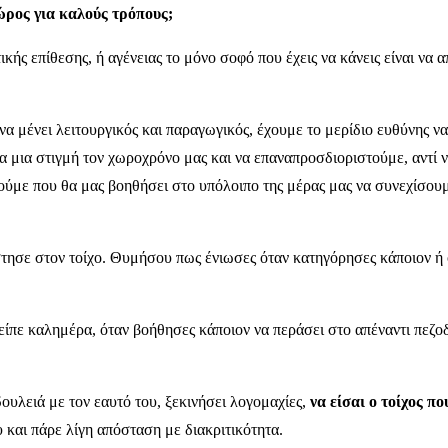
ώρος για καλούς τρόπους;
ς επίθεσης, ή αγένειας το μόνο σοφό που έχεις να κάνεις είναι να απ
να μένει λειτουργικός και παραγωγικός, έχουμε το μερίδιο ευθύνης 
ια μια στιγμή τον χωροχρόνο μας και να επαναπροσδιοριστούμε, αντί 
με που θα μας βοηθήσει στο υπόλοιπο της μέρας μας να συνεχίσουμε 
τησε στον τοίχο. Θυμήσου πως ένιωσες όταν κατηγόρησες κάποιον ή
πε καλημέρα, όταν βοήθησες κάποιον να περάσει στο απέναντι πεζοδ
υλειά με τον εαυτό του, ξεκινήσει λογομαχίες,
να είσαι ο τοίχος πο
 και πάρε λίγη απόσταση με διακριτικότητα.