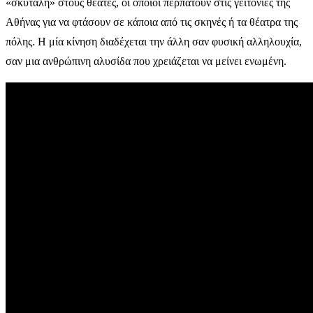
«σκυτάλη» στους θεατές, οι οποίοι περπατούν στις γειτονιές της
Αθήνας για να φτάσουν σε κάποια από τις σκηνές ή τα θέατρα της
πόλης. H μία κίνηση διαδέχεται την άλλη σαν φυσική αλληλουχία,
σαν μια ανθρώπινη αλυσίδα που χρειάζεται να μείνει ενωμένη.