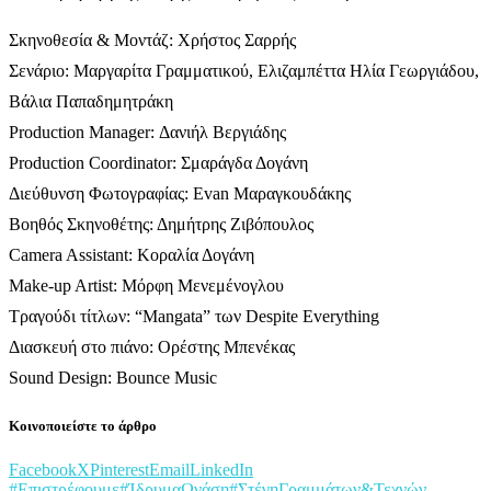
Σκηνοθεσία & Μοντάζ: Χρήστος Σαρρής
Σενάριο: Μαργαρίτα Γραμματικού, Ελιζαμπέττα Ηλία Γεωργιάδου,
Βάλια Παπαδημητράκη
Production Manager: Δανιήλ Βεργιάδης
Production Coordinator: Σμαράγδα Δογάνη
Διεύθυνση Φωτογραφίας: Evan Μαραγκουδάκης
Βοηθός Σκηνοθέτης: Δημήτρης Ζιβόπουλος
Camera Assistant: Κοραλία Δογάνη
Make-up Artist: Μόρφη Μενεμένογλου
Τραγούδι τίτλων: “Mangata” των Despite Everything
Διασκευή στο πιάνο: Ορέστης Μπενέκας
Sound Design: Bounce Music
Κοινοποιείστε το άρθρο
Facebook
X
Pinterest
Email
LinkedIn
#Επιστρέφουμε
#ΊδρυμαΩνάση
#ΣτέγηΓραμμάτων&Τεχνών