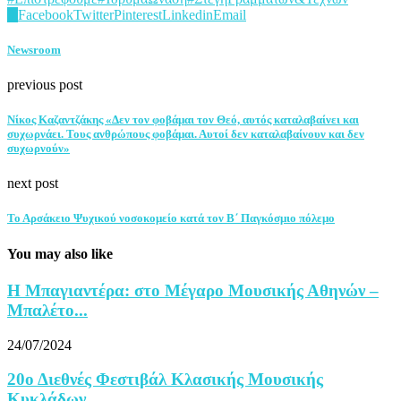
0
Facebook
Twitter
Pinterest
Linkedin
Email
Newsroom
previous post
Νίκος Καζαντζάκης «Δεν τον φοβάμαι τον Θεό, αυτός καταλαβαίνει και
συχωρνάει. Τους ανθρώπους φοβάμαι. Αυτοί δεν καταλαβαίνουν και δεν
συχωρνούν»
next post
Το Αρσάκειο Ψυχικού νοσοκομείο κατά τον Β΄ Παγκόσμιο πόλεμο
You may also like
Η Μπαγιαντέρα: στο Μέγαρο Μουσικής Αθηνών –
Μπαλέτο...
24/07/2024
20ο Διεθνές Φεστιβάλ Κλασικής Μουσικής
Κυκλάδων