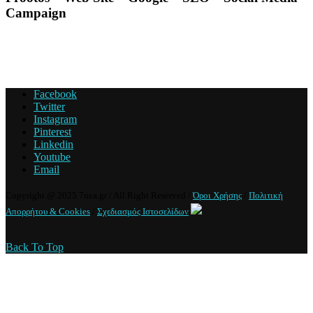
Campaign
Facebook
Twitter
Instagram
Pinterest
Linkedin
Youtube
Email
Copyright @ 2025 7nea.gr / All Right Reserved /
Όροι Χρήσης
/
Πολιτική
Απορρήτου & Cookies
/
Σχεδιασμός Ιστοσελίδων
Back To Top
Πολιτική Απορρήτου & Cookies