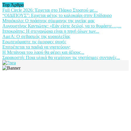
Top Άρθρα
Full Circle 2026: Έρχεται στο Πάρκο Στρατού με...
“ΟΙΔΙΠΟΥΣ”: Ερχεται φέτος το καλοκαίρι στην Επίδαυρο
Μπρόκολο: Ο πράσινος σύμμαχος της υγείας μας
Αυγουστίνος Καντιώτης: «Εάν είστε δειλοί, να το θυμάστε…,...
Ιπποκράτης: Η στεναχώρια είναι η πηγή όλων των...
ΑμεΑ: Ο σεβασμός της κυριολεξίας
Ερωτευόμαστε τις όμορφες ψυχές
Επιτρέπεται τα παιδιά να νηστεύουν;
Η Μετάνοια του λαού θα φέρει και άξιους...
Σαρακοστή: Ποια υλικά θα γεμίσουν τις νηστίσιμες συνταγές...