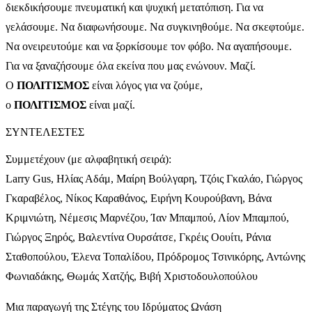
διεκδικήσουμε πνευματική και ψυχική μετατόπιση. Για να
γελάσουμε. Να διαφωνήσουμε. Να συγκινηθούμε. Να σκεφτούμε.
Να ονειρευτούμε και να ξορκίσουμε τον φόβο. Να αγαπήσουμε.
Για να ξαναζήσουμε όλα εκείνα που μας ενώνουν. Μαζί.
Ο
ΠΟΛΙΤΙΣΜΟΣ
είναι λόγος για να ζούμε,
ο
ΠΟΛΙΤΙΣΜΟΣ
είναι μαζί.
ΣΥΝΤΕΛΕΣΤΕΣ
Συμμετέχουν (με αλφαβητική σειρά):
Larry Gus, Ηλίας Αδάμ, Μαίρη Βούλγαρη, Τζόις Γκαλάο, Γιώργος
Γκαραβέλος, Νίκος Καραθάνος, Ειρήνη Κουρούβανη, Βάνα
Κριμνιώτη, Νέμεσις Μαρνέζου, Ίαν Μπαμπού, Λίον Μπαμπού,
Γιώργος Ξηρός, Βαλεντίνα Ουρσάτσε, Γκρέις Οουίτι, Ράνια
Σταθοπούλου, Έλενα Τοπαλίδου, Πρόδρομος Τσινικόρης, Αντώνης
Φωνιαδάκης, Θωμάς Χατζής, Βιβή Χριστοδουλοπούλου
Μια παραγωγή της Στέγης του Ιδρύματος Ωνάση