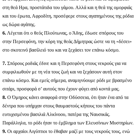
στη θεά Ηρα, προστάτιδα του γάμου. Αλλά και η θεά της ομορφιάς
και του έρωτα, Αφροδίτη, προσέφερε στους αγαπημένους της ρόδια
ως δώρα αγάπης.
6.
Λέγεται ότι ο θεός Πλούτωνας, ο Άδης, έδωσε σπόρους του
στην Περσεφόνη, την κόρη της θεάς Δήμητρας ώστε να τη «δέσει»
στο σκοτεινό βασίλειό του και να ξεχάσει τον επάνω κόσμο.
7.
Σπόρους ροδιάς έδινε και η Περσεφόνη στους νεκρούς για να
συμφιλιωθούν με τη νέα τους ζωή και να ξεχάσουν αυτή στον
επάνω κόσμο. Και εμείς σήμερα, αναμιγνύουμε ρόδι με βρασμένο
σιτάρι, προσφορά σ’ αυτούς που έχουν φύγει από κοντά μας.
8.
Ο Όμηρος κάνει αναφορά στην Οδύσσεια, ότι ήταν ένα από τα
δέντρα που υπήρχαν στους θαυμαστούς κήπους του πάντα
ευτυχισμένου βασιλιά Αλκίνοου, πατέρα της Ναυσικάς.
Παράλληλα, το ρόδι ήταν το έμβλημα των Ελευσίνιων Μυστηρίων.
9.
Οι αρχαίοι Αιγύπτιοι το έθαβαν μαζί με τους νεκρούς τους, ενώ