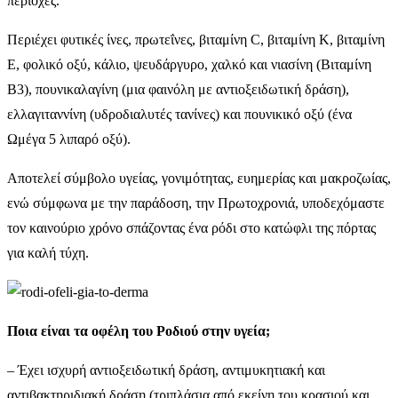
περιοχές.
Περιέχει φυτικές ίνες, πρωτεΐνες, βιταμίνη C, βιταμίνη Κ, βιταμίνη
Ε, φολικό οξύ, κάλιο, ψευδάργυρο, χαλκό και νιασίνη (Βιταμίνη
Β3), πουνικαλαγίνη (μια φαινόλη με αντιοξειδωτική δράση),
ελλαγιταννίνη (υδροδιαλυτές τανίνες) και πουνικικό οξύ (ένα
Ωμέγα 5 λιπαρό οξύ).
Αποτελεί σύμβολο υγείας, γονιμότητας, ευημερίας και μακροζωίας,
ενώ σύμφωνα με την παράδοση, την Πρωτοχρονιά, υποδεχόμαστε
τον καινούριο χρόνο σπάζοντας ένα ρόδι στο κατώφλι της πόρτας
για καλή τύχη.
Ποια είναι τα οφέλη του Ροδιού στην υγεία;
– Έχει ισχυρή αντιοξειδωτική δράση, αντιμυκητιακή και
αντιβακτηριδιακή δράση (τριπλάσια από εκείνη του κρασιού και