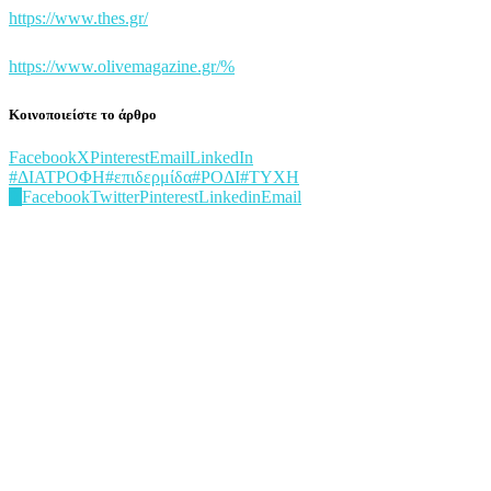
https://www.thes.gr/
https://www.olivemagazine.gr/%
Κοινοποιείστε το άρθρο
Facebook
X
Pinterest
Email
LinkedIn
#ΔΙΑΤΡΟΦΗ
#επιδερμίδα
#ΡΟΔΙ
#ΤΥΧΗ
0
Facebook
Twitter
Pinterest
Linkedin
Email