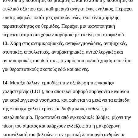
το 40% της ποσότητας σε βιταμίνη C και το 25% της ποσότητας σε
φυλλικό οξύ που έχει καθημερινά ανάγκη ένας ενήλικος. Περιέχει
επίσης υψηλές ποσότητες φυτικών ινών, ενώ είναι χαμηλής
περιεκτικότητας σε θερμίδες. Περιέχει μια ικανοποιητική
περιεκτικότητα σακχάρων παρόμοια με εκείνη του σταφυλιού.
13.
Χάρη στις αντιμικροβιακές, αντιφλεγμονώδεις, αντιβηχικές,
στυπτικές, επουλωτικές, αντιβακτηριακές, αντιαλλεργικές και
αντιδιαρροϊκές του ιδιότητες, ο χυμός του ροδιού χρησιμοποιείται
για θεραπευτικούς σκοπούς εδώ και αιώνες.
14.
Μεταξύ άλλων, εμποδίζει την οξείδωση της «κακής»
χοληστερίνης (LDL), που αποτελεί σοβαρό παράγοντα κινδύνου
για καρδιαγγειακά νοσήματα, και φαίνεται να μειώνει τα επίπεδα
της «κακής» χοληστερίνης σε διαβητικούς ασθενείς με
υπερλιπιδαιμία. Προστατεύει από εγκεφαλικές βλάβες, ρίχνει την
πίεση του αίματος και υπάρχουν ενδείξεις ότι η μακρόχρονη
κατανάλωσή του βελτιώνει την ερωτική λειτουργία ανδρών με