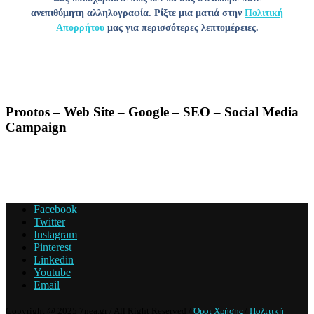
ανεπιθύμητη αλληλογραφία. Ρίξτε μια ματιά στην
Πολιτική
Απορρήτου
μας για περισσότερες λεπτομέρειες.
Prootos – Web Site – Google – SEO – Social Media
Campaign
Facebook
Twitter
Instagram
Pinterest
Linkedin
Youtube
Email
Copyright @ 2025 7nea.gr / All Right Reserved /
Όροι Χρήσης
/
Πολιτική