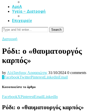
ΑμεΑ
Υγεία – Διατροφή
Επιχειρείν
Search
Διατροφή
Ρόδι: ο «θαυματουργός
καρπός»
by
Αλέξανδρος Αρφαριώτης
31/10/2024
0 comments
0
Facebook
Twitter
Pinterest
Linkedin
Email
Κοινοποιείστε το άρθρο
Facebook
X
Pinterest
Email
LinkedIn
Ρόδι: ο «θαυματουργός καρπός»