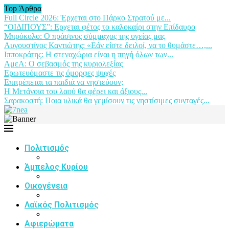
Top Άρθρα
Full Circle 2026: Έρχεται στο Πάρκο Στρατού με...
“ΟΙΔΙΠΟΥΣ”: Ερχεται φέτος το καλοκαίρι στην Επίδαυρο
Μπρόκολο: Ο πράσινος σύμμαχος της υγείας μας
Αυγουστίνος Καντιώτης: «Εάν είστε δειλοί, να το θυμάστε…,...
Ιπποκράτης: Η στεναχώρια είναι η πηγή όλων των...
ΑμεΑ: Ο σεβασμός της κυριολεξίας
Ερωτευόμαστε τις όμορφες ψυχές
Επιτρέπεται τα παιδιά να νηστεύουν;
Η Μετάνοια του λαού θα φέρει και άξιους...
Σαρακοστή: Ποια υλικά θα γεμίσουν τις νηστίσιμες συνταγές...
Πολιτισμός
Άμπελος Κυρίου
Οικογένεια
Λαϊκός Πολιτισμός
Αφιερώματα