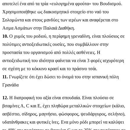
αποτελεί ένα από τα τρία «ευλογημένα φρούτα» του Bουδισμού.
Χρησιμοποιήθηκε ως διακοσμητικό στοιχείο στο ναό του
Σολομώντα και στους μανδύες των ιερέων και αναφέρεται στο
Aσμα Ασμάτων στην Παλαιά Διαθήκη.
10.
Ο χυμός του ροδιού, η περίφημη γρεναδίνη, είναι πλούσιος σε
πολύτιμες αντιοξειδωτικές ουσίες, που συμβάλλουν στην
προστασία του οργανισμού από πολλές ασθένειες. Η
αντιοξειδωτική του ιδιότητα φαίνεται να είναι 3 φορές ισχυρότερη
σε σχέση με το κόκκινο κρασί και το πράσινο τσάι.
11.
Γνωρίζετε ότι έχει δώσει το όνομά του στην ισπανική πόλη
Γρανάδα
12.
Η διατροφική του αξία είναι σπουδαία. Είναι πλούσιο σε
βιταμίνες Α, C και Ε, έχει πληθώρα μεταλλικών στοιχείων (κάλιο,
ασβέστιο, σίδηρος, μαγνήσιο, φώσφορος, ψευδάργυρος, σελήνιο),
υδατάνθρακες και φυτικές ίνες. Ενα μόνο ρόδι μπορεί να καλύψει