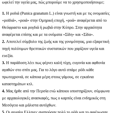
ωφελεί την υγεία μας, πώς μπορούμε να το χρησιμοποιήσουμε;
1.
Η ροδιά (Punica granatum L.) είναι γνωστή και με τις ονομασίες
«ροϊδιά», «ροιά» στην Ομηρική εποχή, «ροά» αναφέρεται από το
Θεόφραστο και ρογδιά ή ρωβιά στην Κύπρο. Στην αρχαιότητα
αναφέρεται επίσης και με τα ονόματα «Σίδη» και «Σίδα».
2.
Αποτελεί σύμβολο της ζωής και της γονιμότητας, μια εξαιρετική
πηγή πολύτιμων θρεπτικών συστατικών που χαρίζουν υγεία και
ευεξία.
3.
Η παράδοση λέει πως φέρνει καλή τύχη, ευγονία και αφθονία
αγαθών στο σπίτι μας. Για το λόγο αυτό σπάμε ρόδι κάθε
πρωτοχρονιά, σε κάποια μέρη στους γάμους, σε εγκαίνια
καταστημάτων κτλ.
4.
Μας ήρθε από την Περσία ενώ κάποιοι υποστηρίζουν, σύμφωνα
με αρχαιολογικές ανασκαφές, πως ο καρπός είναι ενδημικός στη
Μεσόγειο και μάλιστα αυτόχθων.
5.
Οι αρχαίοι Ελληνες αγαπούσαν πολύ το ρόδι και το αφιέρωσαν