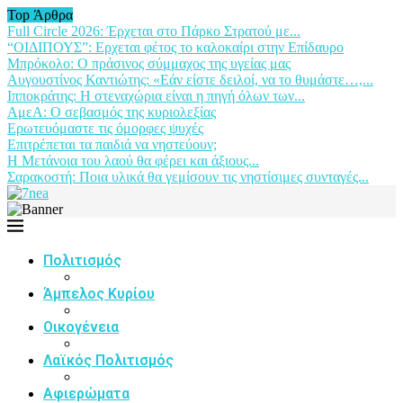
Top Άρθρα
Full Circle 2026: Έρχεται στο Πάρκο Στρατού με...
“ΟΙΔΙΠΟΥΣ”: Ερχεται φέτος το καλοκαίρι στην Επίδαυρο
Μπρόκολο: Ο πράσινος σύμμαχος της υγείας μας
Αυγουστίνος Καντιώτης: «Εάν είστε δειλοί, να το θυμάστε…,...
Ιπποκράτης: Η στεναχώρια είναι η πηγή όλων των...
ΑμεΑ: Ο σεβασμός της κυριολεξίας
Ερωτευόμαστε τις όμορφες ψυχές
Επιτρέπεται τα παιδιά να νηστεύουν;
Η Μετάνοια του λαού θα φέρει και άξιους...
Σαρακοστή: Ποια υλικά θα γεμίσουν τις νηστίσιμες συνταγές...
Πολιτισμός
Άμπελος Κυρίου
Οικογένεια
Λαϊκός Πολιτισμός
Αφιερώματα