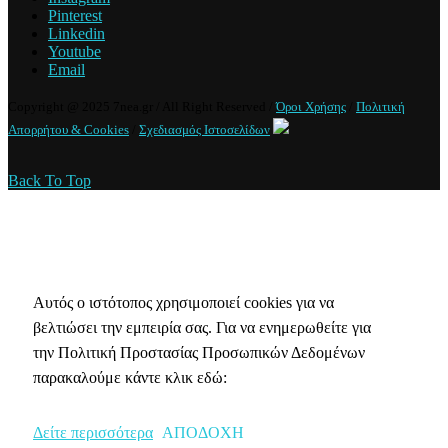
Pinterest
Linkedin
Youtube
Email
Copyright @ 2025 7nea.gr / All Right Reserved /
Όροι Χρήσης
/
Πολιτική
Απορρήτου & Cookies
/
Σχεδιασμός Ιστοσελίδων
Back To Top
Πολιτική Απορρήτου & Cookies
Αυτός ο ιστότοπος χρησιμοποιεί cookies για να
βελτιώσει την εμπειρία σας. Για να ενημερωθείτε για
την Πολιτική Προστασίας Προσωπικών Δεδομένων
παρακαλούμε κάντε κλικ εδώ:
Δείτε περισσότερα
ΑΠΟΔΟΧΗ