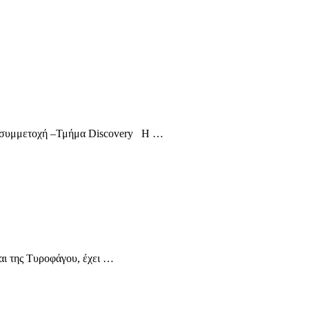
μη συμμετοχή –Τμήμα Discovery Η …
αι της Τυροφάγου, έχει …