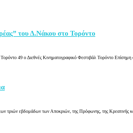
ρέας” του Δ.Νάκου στο Τορόντο
το Τορόντο 49 ο Διεθνές Κινηματογραφικό Φεστιβάλ Τορόντο Επίση
μα
ων τριών εβδομάδων των Αποκριών, της Πρόφωνης, της Κρεατινής κ