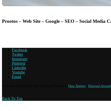
Prootos – Web Site – Google – SEO – Social Media 
Facebook
Twitter
Instagram
Pinterest
Linkedin
Youtube
Email
Copyright @ 2025 7nea.gr / All Right Reserved /
Όροι Χρήσης
/
Πολιτική Απορρ
Back To Top