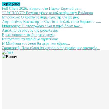
Top Άρθρα
Full Circle 2026: Έρχεται στο Πάρκο Στρατού με...
“ΟΙΔΙΠΟΥΣ”: Ερχεται φέτος το καλοκαίρι στην Επίδαυρο
Μπρόκολο: Ο πράσινος σύμμαχος της υγείας μας
Αυγουστίνος Καντιώτης: «Εάν είστε δειλοί, να το θυμάστε…,...
Ιπποκράτης: Η στεναχώρια είναι η πηγή όλων των...
ΑμεΑ: Ο σεβασμός της κυριολεξίας
Ερωτευόμαστε τις όμορφες ψυχές
Επιτρέπεται τα παιδιά να νηστεύουν;
Η Μετάνοια του λαού θα φέρει και άξιους...
Σαρακοστή: Ποια υλικά θα γεμίσουν τις νηστίσιμες συνταγές...