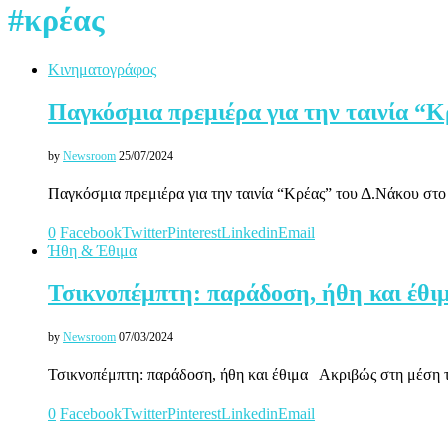
#κρέας
Κινηματογράφος
Παγκόσμια πρεμιέρα για την ταινία “Κ
by
Newsroom
25/07/2024
Παγκόσμια πρεμιέρα για την ταινία “Κρέας” του Δ.Νάκου σ
0
Facebook
Twitter
Pinterest
Linkedin
Email
Ήθη & Έθιμα
Τσικνοπέμπτη: παράδοση, ήθη και έθι
by
Newsroom
07/03/2024
Τσικνοπέμπτη: παράδοση, ήθη και έθιμα Ακριβώς στη μέση τ
0
Facebook
Twitter
Pinterest
Linkedin
Email