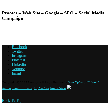
Prootos – Web Site – Google – SEO – Social Media
Campaign
Facebook
Twitter
Instagram
Pinterest
Linkedin
Youtube
Email
Copyright @ 2025 7nea.gr / All Right Reserved /
Όροι Χρήσης
/
Πολιτική
Απορρήτου & Cookies
/
Σχεδιασμός Ιστοσελίδων
Back To Top