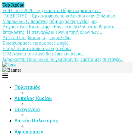
Top Άρθρα
Full Circle 2026: Έρχεται στο Πάρκο Στρατού με...
“ΟΙΔΙΠΟΥΣ”: Ερχεται φέτος το καλοκαίρι στην Επίδαυρο
Μπρόκολο: Ο πράσινος σύμμαχος της υγείας μας
Αυγουστίνος Καντιώτης: «Εάν είστε δειλοί, να το θυμάστε…,...
Ιπποκράτης: Η στεναχώρια είναι η πηγή όλων των...
ΑμεΑ: Ο σεβασμός της κυριολεξίας
Ερωτευόμαστε τις όμορφες ψυχές
Επιτρέπεται τα παιδιά να νηστεύουν;
Η Μετάνοια του λαού θα φέρει και άξιους...
Σαρακοστή: Ποια υλικά θα γεμίσουν τις νηστίσιμες συνταγές...
Πολιτισμός
Άμπελος Κυρίου
Οικογένεια
Λαϊκός Πολιτισμός
Αφιερώματα