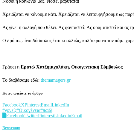
Νοσεί η κοινωνία μας. Νοσεί βαρύτατα!
Χρειάζεται να κάνουμε κάτι. Χρειάζεται να λειτουργήσουμε ως πυρή
Ας γίνει η αλλαγή που θέλει. Ας φανταστεί! Ας οραματιστεί και ας τ
Ο δρόμος είναι δύσκολος έτσι κι αλλιώς, καλύτερα να τον πάμε χορ
Γράφει η
Ερατώ Χατζημιχαλάκη, Οικογενειακή Σύμβουλος
Το διαβάσαμε εδώ:
themamagers.gr
Κοινοποιείστε το άρθρο
Facebook
X
Pinterest
Email
LinkedIn
#γονείς
#Οικογένεια
#παιδί
0
Facebook
Twitter
Pinterest
Linkedin
Email
Newsroom