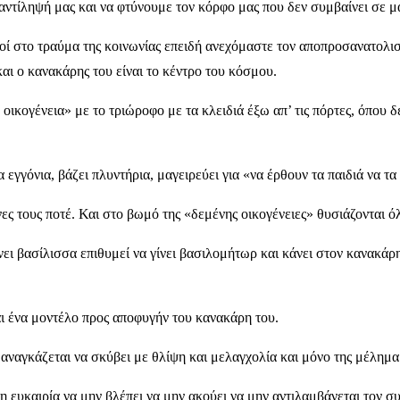
αντίληψή μας και να φτύνουμε τον κόρφο μας που δεν συμβαίνει σε μ
ί στο τραύμα της κοινωνίας επειδή ανεχόμαστε τον αποπροσανατολισμ
και ο κανακάρης του είναι το κέντρο του κόσμου.
ικογένεια» με το τριώροφο με τα κλειδιά έξω απ’ τις πόρτες, όπου δ
 εγγόνια, βάζει πλυντήρια, μαγειρεύει για «να έρθουν τα παιδιά να τα
ες τους ποτέ. Και στο βωμό της «δεμένης οικογένειες» θυσιάζονται ό
ει βασίλισσα επιθυμεί να γίνει βασιλομήτωρ και κάνει στον κανακάρη
ι ένα μοντέλο προς αποφυγήν του κανακάρη του.
ναγκάζεται να σκύβει με θλίψη και μελαγχολία και μόνο της μέλημα ν
τη ευκαιρία να μην βλέπει να μην ακούει να μην αντιλαμβάνεται τον 