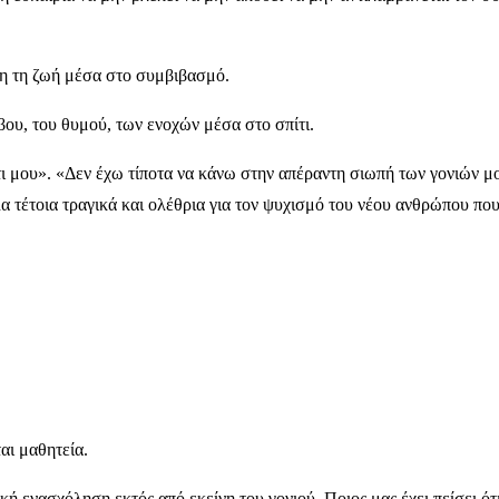
λη τη ζωή μέσα στο συμβιβασμό.
βου, του θυμού, των ενοχών μέσα στο σπίτι.
ι μου». «Δεν έχω τίποτα να κάνω στην απέραντη σιωπή των γονιών μ
λα τέτοια τραγικά και ολέθρια για τον ψυχισμό του νέου ανθρώπου που
αι μαθητεία.
ή ενασχόληση εκτός από εκείνη του γονιού. Ποιος μας έχει πείσει ότι 