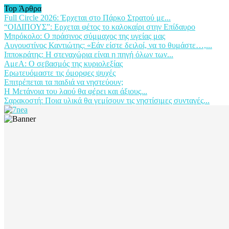
Top Άρθρα
Full Circle 2026: Έρχεται στο Πάρκο Στρατού με...
“ΟΙΔΙΠΟΥΣ”: Ερχεται φέτος το καλοκαίρι στην Επίδαυρο
Μπρόκολο: Ο πράσινος σύμμαχος της υγείας μας
Αυγουστίνος Καντιώτης: «Εάν είστε δειλοί, να το θυμάστε…,...
Ιπποκράτης: Η στεναχώρια είναι η πηγή όλων των...
ΑμεΑ: Ο σεβασμός της κυριολεξίας
Ερωτευόμαστε τις όμορφες ψυχές
Επιτρέπεται τα παιδιά να νηστεύουν;
Η Μετάνοια του λαού θα φέρει και άξιους...
Σαρακοστή: Ποια υλικά θα γεμίσουν τις νηστίσιμες συνταγές...