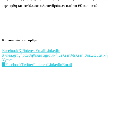
την ορθή κατανάλωση υδατανθράκων από τα 60 και μετά.
Κοινοποιείστε το άρθρο
Facebook
X
Pinterest
Email
LinkedIn
#7nea.gr
#γήρανση
#επιστημονική μελέτη
Μελέτη-σοκ
Σωματική
Υγεία
0
Facebook
Twitter
Pinterest
Linkedin
Email