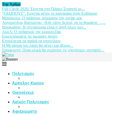
Top Άρθρα
Full Circle 2026: Έρχεται στο Πάρκο Στρατού με...
“ΟΙΔΙΠΟΥΣ”: Ερχεται φέτος το καλοκαίρι στην Επίδαυρο
Μπρόκολο: Ο πράσινος σύμμαχος της υγείας μας
Αυγουστίνος Καντιώτης: «Εάν είστε δειλοί, να το θυμάστε…,...
Ιπποκράτης: Η στεναχώρια είναι η πηγή όλων των...
ΑμεΑ: Ο σεβασμός της κυριολεξίας
Ερωτευόμαστε τις όμορφες ψυχές
Επιτρέπεται τα παιδιά να νηστεύουν;
Η Μετάνοια του λαού θα φέρει και άξιους...
Σαρακοστή: Ποια υλικά θα γεμίσουν τις νηστίσιμες συνταγές...
Πολιτισμός
Άμπελος Κυρίου
Οικογένεια
Λαϊκός Πολιτισμός
Αφιερώματα