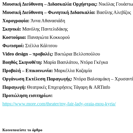
Μουσική Διεύθυνση – Διδασκαλία Ορχήστρας:
Nικόλας Γουάστ
Μουσική Διεύθυνση – Φωνητική Διδασκαλία:
Βασίλης Αλεβίζος
Χορογραφία:
Άννα Αθανασιάδη
Σκηνικά:
Μανόλης Παντελιδάκης
Κοστούμια:
Παναγιώτα Κοκκορού
Φωτισμοί:
Στέλλα Κάλτσου
Video design – προβολές:
Βικτώρια Βελλοπούλου
Βοηθός Σκηνοθέτη:
Μαρία Βασιλάτου, Ντόρα Γκέγκα
Προβολή – Επικοινωνία:
Μαρκέλλα Καζαμία
Οργάνωση Εκτέλεση Παραγωγής:
Ντόρα Βαλσαμάκη – Χρυσαντ
Παραγωγή:
Θεατρικές Επιχειρήσεις Τάγαρη & ARTinfo
Προπώληση εισιτηρίων:
https://www.more.com/theater/my-fair-lady-oraia-mou-kyria/
Κοινοποιείστε το άρθρο