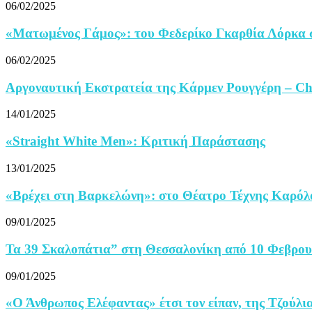
06/02/2025
«Ματωμένος Γάμος»: του Φεδερίκο Γκαρθία Λόρκα σ
06/02/2025
Αργοναυτική Εκστρατεία της Κάρμεν Ρουγγέρη – Ch
14/01/2025
«Straight White Men»: Κριτική Παράστασης
13/01/2025
«Βρέχει στη Βαρκελώνη»: στο Θέατρο Τέχνης Καρόλ
09/01/2025
Τα 39 Σκαλοπάτια” στη Θεσσαλονίκη από 10 Φεβρο
09/01/2025
«Ο Άνθρωπος Ελέφαντας» έτσι τον είπαν, της Τζούλια