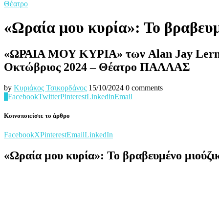
Θέατρο
«Ωραία μου κυρία»: Το βραβευμ
«ΩΡΑΙΑ ΜΟΥ ΚΥΡΙΑ» των Alan Jay Lerner
Οκτώβριος 2024 – Θέατρο ΠΑΛΛΑΣ
by
Κυριάκος Τσικορδάνος
15/10/2024
0 comments
0
Facebook
Twitter
Pinterest
Linkedin
Email
Κοινοποιείστε το άρθρο
Facebook
X
Pinterest
Email
LinkedIn
«Ωραία μου κυρία»: Το βραβευμένο μιούζι