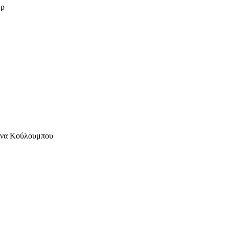
ωρ
ίνα Κούλουμπου