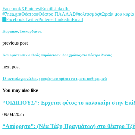
Facebook
X
Pinterest
Email
LinkedIn
#7nea.gr
#Θέατρο
#Θέατρο ΠΑΛΛΑΣ
#πολιτισμός
#Ωραία μου κυρία
0
Facebook
Twitter
Pinterest
Linkedin
Email
Κυριάκος Τσικορδάνος
previous post
Και εφύτευσεν ο Θεός παράδεισον: 3ος χρόνος στο θέατρο Άνεσις
next post
13 αντιφλεγμονώδεις τροφές που πρέπει να τρώτε καθημερινά
You may also like
“ΟΙΔΙΠΟΥΣ”: Ερχεται φέτος το καλοκαίρι στην Επί
09/04/2025
“Aπόρρητο”: (Νέα Τάξη Πραγμάτων) στο θέατρο Τζ