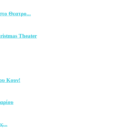
το Θεατρο...
ristmas Theater
ου Κουν!
υαρίου
ς...