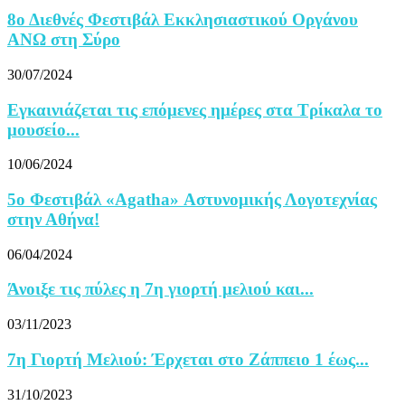
8ο Διεθνές Φεστιβάλ Εκκλησιαστικού Οργάνου
ΑΝΩ στη Σύρο
30/07/2024
Εγκαινιάζεται τις επόμενες ημέρες στα Τρίκαλα το
μουσείο...
10/06/2024
5ο Φεστιβάλ «Agatha» Αστυνομικής Λογοτεχνίας
στην Αθήνα!
06/04/2024
Άνοιξε τις πύλες η 7η γιορτή μελιού και...
03/11/2023
7η Γιορτή Μελιού: Έρχεται στο Ζάππειο 1 έως...
31/10/2023