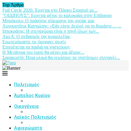
Top Άρθρα
Full Circle 2026: Έρχεται στο Πάρκο Στρατού με...
“ΟΙΔΙΠΟΥΣ”: Ερχεται φέτος το καλοκαίρι στην Επίδαυρο
Μπρόκολο: Ο πράσινος σύμμαχος της υγείας μας
Αυγουστίνος Καντιώτης: «Εάν είστε δειλοί, να το θυμάστε…,...
Ιπποκράτης: Η στεναχώρια είναι η πηγή όλων των...
ΑμεΑ: Ο σεβασμός της κυριολεξίας
Ερωτευόμαστε τις όμορφες ψυχές
Επιτρέπεται τα παιδιά να νηστεύουν;
Η Μετάνοια του λαού θα φέρει και άξιους...
Σαρακοστή: Ποια υλικά θα γεμίσουν τις νηστίσιμες συνταγές...
Πολιτισμός
Άμπελος Κυρίου
Οικογένεια
Λαϊκός Πολιτισμός
Αφιερώματα