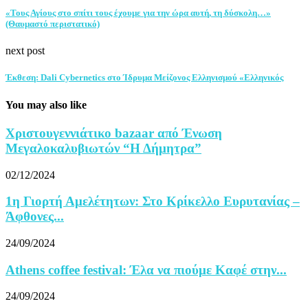
«Τους Αγίους στο σπίτι τους έχουμε για την ώρα αυτή, τη δύσκολη…»
(Θαυμαστό περιστατικό)
next post
Έκθεση: Dali Cybernetics στο Ίδρυμα Μείζονος Ελληνισμού «Ελληνικός
You may also like
Χριστουγεννιάτικο bazaar από Ένωση
Μεγαλοκαλυβιωτών “Η Δήμητρα”
02/12/2024
1η Γιορτή Αμελέτητων: Στο Κρίκελλο Ευρυτανίας –
Άφθονες...
24/09/2024
Athens coffee festival: Έλα να πιούμε Καφέ στην...
24/09/2024