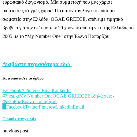
ευρωπαϊκό διαγωνισμό. Μία συμμετοχή που μας χάρισε
απίστευτες στιγμές χαράς! Για αυτόν τον λόγο το επίσημο
σωματείο στην Ελλάδα, OGAE GREECE, απένειμε τιμητικό
βραβείο για την επέτειο των 20 χρόνων από τη νίκη της Ελλάδας το
2005 με το “My Number One” στην Έλενα Παπαρίζου.
Διαβάστε περισσότερα εδώ
Κοινοποιείστε το άρθρο
Facebook
X
Pinterest
Email
LinkedIn
#7nea.gr
My Number One
OGAE GREECE
Εκδηλώσεις -
Φεστιβάλ
Έλενα Παπαρίζου
0
Facebook
Twitter
Pinterest
Linkedin
Email
Giannis Armyriotis
previous post