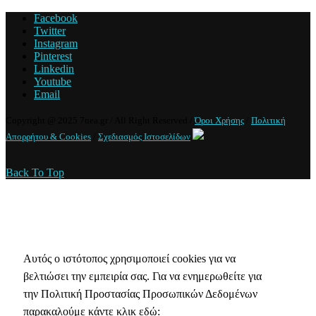
Facebook
Twitter
Instagram
Pinterest
Linkedin
Youtube
Email
Copyright @ 2025 7nea.gr / All Right Reserved /
Όροι Χρήσης
/
Πολιτική
Απορρήτου & Cookies
/
Σχεδιασμός Ιστοσελίδων
Back To Top
Πολιτική Απορρήτου & Cookies
Αυτός ο ιστότοπος χρησιμοποιεί cookies για να
βελτιώσει την εμπειρία σας. Για να ενημερωθείτε για
την Πολιτική Προστασίας Προσωπικών Δεδομένων
παρακαλούμε κάντε κλικ εδώ: