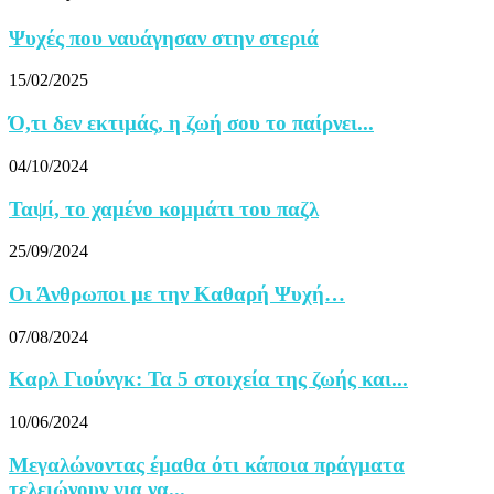
Ψυχές που ναυάγησαν στην στεριά
15/02/2025
Ό,τι δεν εκτιμάς, η ζωή σου το παίρνει...
04/10/2024
Ταψί, το χαμένο κομμάτι του παζλ
25/09/2024
Οι Άνθρωποι με την Καθαρή Ψυχή…
07/08/2024
Καρλ Γιούνγκ: Τα 5 στοιχεία της ζωής και...
10/06/2024
Μεγαλώνοντας έμαθα ότι κάποια πράγματα
τελειώνουν για να...