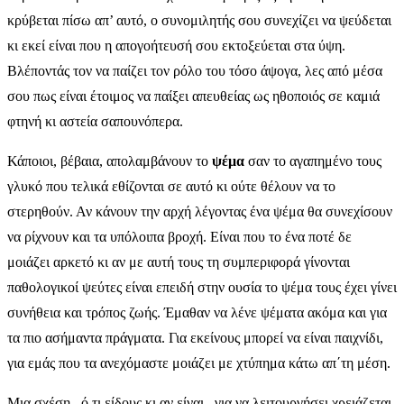
κρύβεται πίσω απ’ αυτό, ο συνομιλητής σου συνεχίζει να ψεύδεται
κι εκεί είναι που η απογοήτευσή σου εκτοξεύεται στα ύψη.
Βλέποντάς τον να παίζει τον ρόλο του τόσο άψογα, λες από μέσα
σου πως είναι έτοιμος να παίξει απευθείας ως ηθοποιός σε καμιά
φτηνή κι αστεία σαπουνόπερα.
Κάποιοι, βέβαια, απολαμβάνουν το
ψέμα
σαν το αγαπημένο τους
γλυκό που τελικά εθίζονται σε αυτό κι ούτε θέλουν να το
στερηθούν. Αν κάνουν την αρχή λέγοντας ένα ψέμα θα συνεχίσουν
να ρίχνουν και τα υπόλοιπα βροχή. Είναι που το ένα ποτέ δε
μοιάζει αρκετό κι αν με αυτή τους τη συμπεριφορά γίνονται
παθολογικοί ψεύτες είναι επειδή στην ουσία το ψέμα τους έχει γίνει
συνήθεια και τρόπος ζωής. Έμαθαν να λένε ψέματα ακόμα και για
τα πιο ασήμαντα πράγματα. Για εκείνους μπορεί να είναι παιχνίδι,
για εμάς που τα ανεχόμαστε μοιάζει με χτύπημα κάτω απ΄τη μέση.
Μια σχέση –ό,τι είδους κι αν είναι– για να λειτουργήσει χρειάζεται