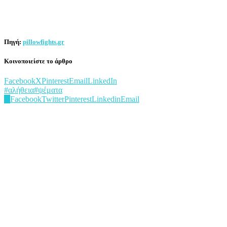
Πηγή:
pillowfights.gr
Κοινοποιείστε το άρθρο
Facebook
X
Pinterest
Email
LinkedIn
#αλήθεια
#ψέματα
0
Facebook
Twitter
Pinterest
Linkedin
Email