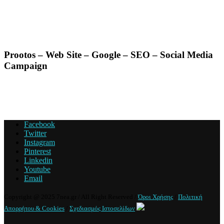
Prootos – Web Site – Google – SEO – Social Media
Campaign
Facebook
Twitter
Instagram
Pinterest
Linkedin
Youtube
Email
Copyright @ 2025 7nea.gr / All Right Reserved /
Όροι Χρήσης
/
Πολιτική
Απορρήτου & Cookies
/
Σχεδιασμός Ιστοσελίδων