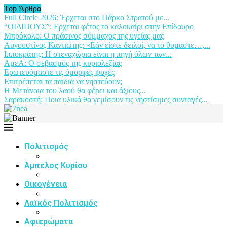
Top Άρθρα
Full Circle 2026: Έρχεται στο Πάρκο Στρατού με...
“ΟΙΔΙΠΟΥΣ”: Ερχεται φέτος το καλοκαίρι στην Επίδαυρο
Μπρόκολο: Ο πράσινος σύμμαχος της υγείας μας
Αυγουστίνος Καντιώτης: «Εάν είστε δειλοί, να το θυμάστε…,...
Ιπποκράτης: Η στεναχώρια είναι η πηγή όλων των...
ΑμεΑ: Ο σεβασμός της κυριολεξίας
Ερωτευόμαστε τις όμορφες ψυχές
Επιτρέπεται τα παιδιά να νηστεύουν;
Η Μετάνοια του λαού θα φέρει και άξιους...
Σαρακοστή: Ποια υλικά θα γεμίσουν τις νηστίσιμες συνταγές...
Πολιτισμός
Άμπελος Κυρίου
Οικογένεια
Λαϊκός Πολιτισμός
Αφιερώματα