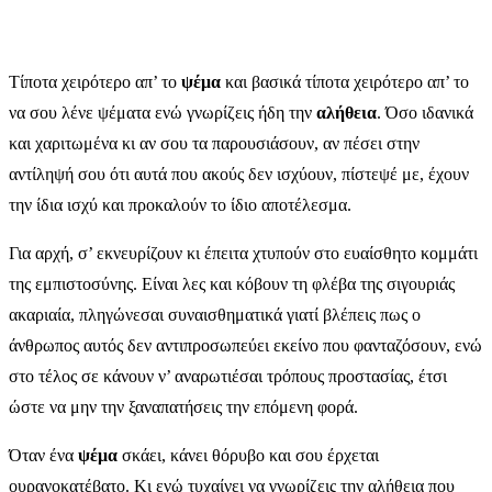
Τίποτα χειρότερο απ’ το
ψέμα
και βασικά τίποτα χειρότερο απ’ το
να σου λένε ψέματα ενώ γνωρίζεις ήδη την
αλήθεια
. Όσο ιδανικά
και χαριτωμένα κι αν σου τα παρουσιάσουν, αν πέσει στην
αντίληψή σου ότι αυτά που ακούς δεν ισχύουν, πίστεψέ με, έχουν
την ίδια ισχύ και προκαλούν το ίδιο αποτέλεσμα.
Για αρχή, σ’ εκνευρίζουν κι έπειτα χτυπούν στο ευαίσθητο κομμάτι
της εμπιστοσύνης. Είναι λες και κόβουν τη φλέβα της σιγουριάς
ακαριαία, πληγώνεσαι συναισθηματικά γιατί βλέπεις πως ο
άνθρωπος αυτός δεν αντιπροσωπεύει εκείνο που φανταζόσουν, ενώ
στο τέλος σε κάνουν ν’ αναρωτιέσαι τρόπους προστασίας, έτσι
ώστε να μην την ξαναπατήσεις την επόμενη φορά.
Όταν ένα
ψέμα
σκάει, κάνει θόρυβο και σου έρχεται
ουρανοκατέβατο. Κι ενώ τυχαίνει να γνωρίζεις την αλήθεια που