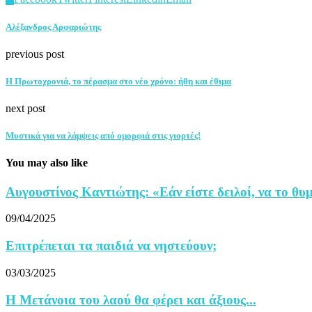
Αλέξανδρος Αρφαριώτης
previous post
Η Πρωτοχρονιά, το πέρασμα στο νέο χρόνο: ήθη και έθιμα
next post
Μυστικά για να λάμψεις από ομορφιά στις γιορτές!
You may also like
Αυγουστίνος Καντιώτης: «Εάν είστε δειλοί, να το θυ
09/04/2025
Επιτρέπεται τα παιδιά να νηστεύουν;
03/03/2025
Η Μετάνοια του λαού θα φέρει και άξιους...