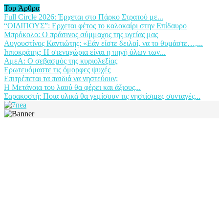
Top Άρθρα
Full Circle 2026: Έρχεται στο Πάρκο Στρατού με...
“ΟΙΔΙΠΟΥΣ”: Ερχεται φέτος το καλοκαίρι στην Επίδαυρο
Μπρόκολο: Ο πράσινος σύμμαχος της υγείας μας
Αυγουστίνος Καντιώτης: «Εάν είστε δειλοί, να το θυμάστε…,...
Ιπποκράτης: Η στεναχώρια είναι η πηγή όλων των...
ΑμεΑ: Ο σεβασμός της κυριολεξίας
Ερωτευόμαστε τις όμορφες ψυχές
Επιτρέπεται τα παιδιά να νηστεύουν;
Η Μετάνοια του λαού θα φέρει και άξιους...
Σαρακοστή: Ποια υλικά θα γεμίσουν τις νηστίσιμες συνταγές...