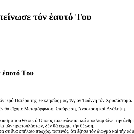
πείνωσε τόν ἑαυτό Tου
ν ἑαυτό Tου
όν ἱερό Πατέρα τῆς Ἐκκλησίας μας, Ἃγιον Ἰωάννη τόν Χρυσόστομο. 
, δέν θά εἲχαμε Μεταμόρφωση, Σταύρωση, Ἀνάσταση καί Ἀνάληψη.
ειασμα τοῦ Θεοῦ, ὁ Ὁποῖος ταπεινώνεται καί προσλαμβάνει τήν ἀνθρώ
σία τῶν πρωτοπλάστων, δέν θά εἲχαμε τήν θέωση.
 σέ ἓνα σπήλαιο πτωχός, ταπεινός, ὃτι ἒζησε τόν διωγμό καί τήν ἀδ