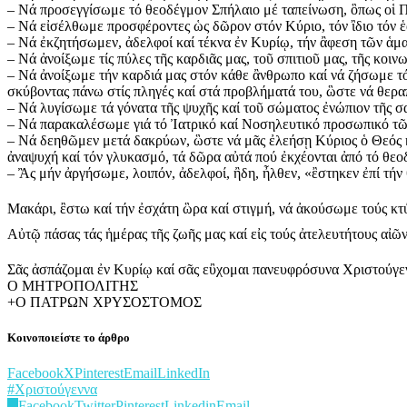
– Νά προσεγγίσωμε τό θεοδέγμον Σπήλαιο μέ ταπείνωση, ὃπως οἱ Π
– Νά εἰσέλθωμε προσφέροντες ὡς δῶρον στόν Κύριο, τόν ἲδιο τόν ἑα
– Νά ἐκζητήσωμεν, ἀδελφοί καί τέκνα ἐν Κυρίῳ, τήν ἂφεση τῶν ἁμα
– Νά ἀνοίξωμε τίς πύλες τῆς καρδιᾶς μας, τοῦ σπιτιοῦ μας, τῆς κοιν
– Νά ἀνοίξωμε τήν καρδιά μας στόν κάθε ἂνθρωπο καί νά ζήσωμε τό
σκύβοντας πάνω στίς πληγές καί στά προβλήματά του, ὣστε νά θεραπ
– Νά λυγίσωμε τά γόνατα τῆς ψυχῆς καί τοῦ σώματος ἐνώπιον τῆς σα
– Νά παρακαλέσωμε γιά τό Ἰατρικό καί Νοσηλευτικό προσωπικό τῶ
– Νά δεηθῶμεν μετά δακρύων, ὣστε νά μᾶς ἐλεήσῃ Κύριος ὁ Θεός κα
ἀναψυχή καί τόν γλυκασμό, τά δῶρα αὐτά πού ἐκχέονται ἀπό τό θε
– Ἂς μήν ἀργήσωμε, λοιπόν, ἀδελφοί, ἢδη, ἦλθεν, «ἒστηκεν ἐπί τήν 
Μακάρι, ἒστω καί τήν ἐσχάτη ὣρα καί στιγμή, νά ἀκούσωμε τούς κτ
Αὐτῷ πάσας τάς ἡμέρας τῆς ζωῆς μας καί εἰς τούς ἀτελευτήτους αἰῶν
Σᾶς ἀσπάζομαι ἐν Κυρίῳ καί σᾶς εὒχομαι πανευφρόσυνα Χριστούγε
Ο ΜΗΤΡΟΠΟΛΙΤΗΣ
+Ο ΠΑΤΡΩΝ ΧΡΥΣΟΣΤΟΜΟΣ
Κοινοποιείστε το άρθρο
Facebook
X
Pinterest
Email
LinkedIn
#Χριστούγεννα
0
Facebook
Twitter
Pinterest
Linkedin
Email