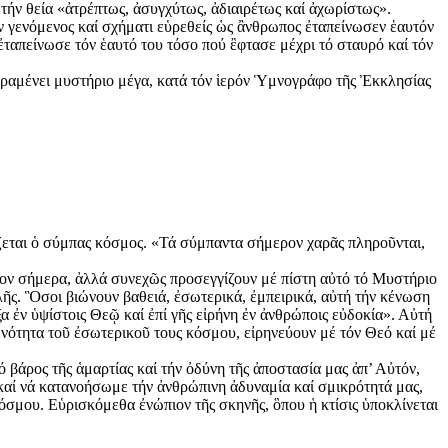
τήν θεία «ἀτρέπτως, ἀσυγχύτως, ἀδιαιρέτως καί ἀχωρίστως».
 γενόμενος καί σχήματι εὑρεθείς ὡς ἂνθρωπος ἐταπείνωσεν ἑαυτόν
ἐταπείνωσε τόν ἑαυτό του τόσο πού ἒφτασε μέχρι τό σταυρό καί τόν
παραμένει μυστήριο μέγα, κατά τόν ἱερόν Ὑμνογράφο τῆς Ἐκκλησίας
νίζεται ὁ σύμπας κόσμος. «Τά σύμπαντα σήμερον χαρᾶς πληροῦνται,
νον σήμερα, ἀλλά συνεχῶς προσεγγίζουν μέ πίστη αὐτό τό Μυστήριο
λῆς. Ὃσοι βιώνουν βαθειά, ἐσωτερικά, ἐμπειρικά, αὐτή τήν κένωση
α ἐν ὑψίστοις Θεῷ καί ἐπί γῆς εἰρήνη ἐν ἀνθρώποις εὐδοκία». Αὐτή
ἑνότητα τοῦ ἐσωτερικοῦ τους κόσμου, εἰρηνεύουν μέ τόν Θεό καί μέ
ό βάρος τῆς ἁμαρτίας καί τήν ὀδύνη τῆς ἀποστασία μας ἀπ’ Αὐτόν,
καί νά κατανοήσωμε τήν ἀνθρώπινη ἀδυναμία καί σμικρότητά μας,
όσμου. Εὑρισκόμεθα ἐνώπιον τῆς σκηνῆς, ὃπου ἡ κτίσις ὑποκλίνεται