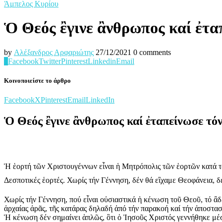
Άμπελος Κυρίου
Ὁ Θεός ἒγινε ἂνθρωπος καί ἐτα
by
Αλέξανδρος Αρφαριώτης
27/12/2021
0 comments
0
Facebook
Twitter
Pinterest
Linkedin
Email
Κοινοποιείστε το άρθρο
Facebook
X
Pinterest
Email
LinkedIn
Ὁ Θεός ἒγινε ἂνθρωπος καί ἐταπείνωσε τό
Ἡ ἑορτή τῶν Χριστουγέννων εἶναι ἡ Μητρόπολις τῶν ἑορτῶν κατά τ
Δεσποτικές ἑορτές. Χωρίς τήν Γέννηση, δέν θά εἲχαμε Θεοφάνεια
Χωρίς τήν Γέννηση, πού εἶναι οὐσιαστικά ἡ κένωση τοῦ Θεοῦ, τό ἂδ
ἀρχαίας ἀρᾶς, τῆς κατάρας δηλαδή ἀπό τήν παρακοή καί τήν ἀποστα
Ἡ κένωση δέν σημαίνει ἁπλῶς, ὃτι ὁ Ἰησοῦς Χριστός γεννήθηκε μέσα