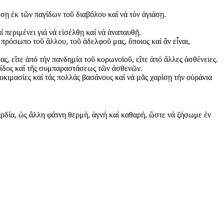
σῃ ἐκ τῶν παγίδων τοῦ διαβόλου καί νά τόν ἁγιάσῃ.
ί περιμένει γιά νά εἰσέλθῃ καί νά ἀναπαυθῇ.
πρόσωπο τοῦ ἂλλου, τοῦ ἀδελφοῦ μας, ὃποιος καί ἂν εἶναι,
, εἲτε ἀπό τήν πανδημία τοῦ κορωνοϊοῦ, εἲτε ἀπό ἂλλες ἀσθένειες.
ίδος καί τῆς συμπαραστάσεως τῶν ἀσθενῶν.
ιμασίες καί τάς πολλάς βασάνους καί νά μᾶς χαρίσῃ τήν οὐράνια
ρδία, ὡς ἂλλη φάτνη θερμή, ἁγνή καί καθαρή, ὣστε νά ζήσωμε ἐν