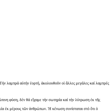
Τήν λαμπρά αὐτήν ἑορτή, ἀκολουθοῦν οἱ ἂλλες μεγάλες καί λαμπρές
πινη φύση, δέν θά εἲχαμε τήν σωτηρία καί τήν λύτρωση ἐκ τῆς
ικία ἐκ μέρους τῶν ἀνθρώπων. Ἡ κένωση συνίσταται στό ὃτι ὁ