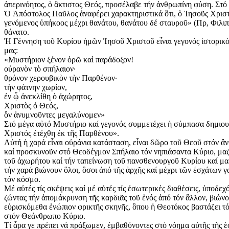
ἀπερινόητος, ὁ ἂκτιστος Θεός, προσέλαβε τήν ἀνθρωπίνη φύση. Στό
Ὁ Ἀπόστολος Παῦλος ἀναφέρει χαρακτηριστικά ὃτι, ὁ Ἰησοῦς Χρισ
γενόμενος ὑπήκοος μέχρι θανάτου, θανάτου δέ σταυροῦ» (Πρ, Φιλιππ
θάνατο.
Ἡ Γέννηση τοῦ Κυρίου ἡμῶν Ἰησοῦ Χριστοῦ εἶναι γεγονός ἱστορικό,
μας:
«Μυστήριον ξένον ὁρῶ καὶ παράδοξον!
οὐρανὸν τὸ σπήλαιον·
θρόνον χερουβικὸν τὴν Παρθένον·
τὴν φάτνην χωρίον,
ἐν ᾧ ἀνεκλίθη ὁ ἀχώρητος,
Χριστὸς ὁ Θεός,
ὃν ἀνυμνοῦντες μεγαλύνομεν»
Στό μέγα αὐτό Μυστήριο καί γεγονός συμμετέχει ἡ σύμπασα δημιουργ
Χριστός ἐτέχθη ἐκ τῆς Παρθένου».
Αὐτή ἡ χαρά εἶναι οὐράνια κατάσταση, εἶναι δῶρο τοῦ Θεοῦ στόν ἂ
καί προσκυνοῦν στό Θεοδέγμον Σπήλαιο τόν νηπιάσαντα Κύριο, μαζί 
τοῦ ἀχωρήτου καί τήν ταπείνωση τοῦ πανσθενουργοῦ Κυρίου καί μαζί
τήν χαρά βιώνουν ὃλοι, ὃσοι ἀπό τῆς ἀρχῆς καί μέχρι τῶν ἑσχάτων 
τόν κόσμο.
Μέ αὐτές τίς σκέψεις καί μέ αὐτές τίς ἐσωτερικές διαθέσεις, ὑποδε
ζώντας τήν ἀπομάκρυνση τῆς καρδιᾶς τοῦ ἑνός ἀπό τόν ἂλλον, βιών
εὑρισκόμεθα ἐνώπιον φρικτῆς σκηνῆς, ὃπου ἡ Θεοτόκος βαστάζει τό
στόν Θεάνθρωπο Κύριο.
Τί ἆρα γε πρέπει νά πράξωμεν, ἐμβαθύνοντες στό νόημα αὐτῆς τῆς ἑο