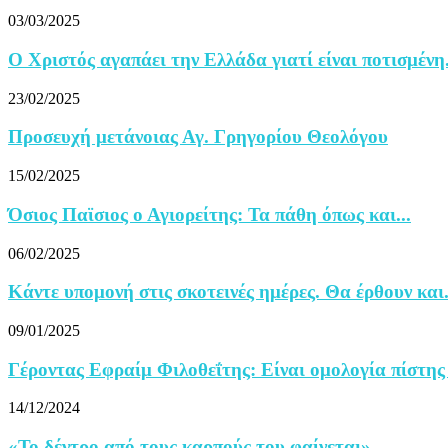
03/03/2025
Ο Χριστός αγαπάει την Ελλάδα γιατί είναι ποτισμένη.
23/02/2025
Προσευχή μετάνοιας Αγ. Γρηγορίου Θεολόγου
15/02/2025
Όσιος Παϊσιος ο Αγιορείτης: Τα πάθη όπως και...
06/02/2025
Κάντε υπομονή στις σκοτεινές ημέρες. Θα έρθουν και.
09/01/2025
Γέροντας Εφραίμ Φιλοθεΐτης: Eίναι ομολογία πίστης ν
14/12/2024
«Το δέντρο από τους καρπούς του φαίνεται»