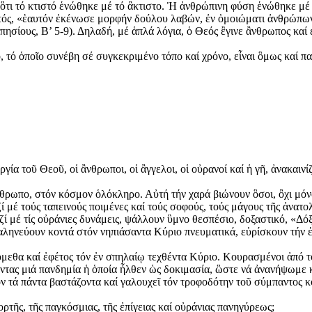
 ὃτι τό κτιστό ἑνώθηκε μέ τό ἂκτιστο. Ἡ ἀνθρώπινη φύση ἑνώθηκε μέ 
τός, «ἑαυτόν ἐκένωσε μορφήν δούλου λαβών, ἐν ὁμοιώματι ἀνθρώπων
ησίους, Β’ 5-9). Δηλαδή, μέ ἁπλά λόγια, ὁ Θεός ἒγινε ἂνθρωπος καί 
 τό ὁποῖο συνέβη σέ συγκεκριμένο τόπο καί χρόνο, εἶναι ὃμως καί 
ία τοῦ Θεοῦ, οἱ ἂνθρωποι, οἱ ἂγγελοι, οἱ οὐρανοί καί ἡ γῆ, ἀνακαι
νθρωπο, στόν κόσμον ὁλόκληρο. Αὐτή τήν χαρά βιώνουν ὃσοι, ὂχι μό
μέ τούς ταπεινούς ποιμένες καί τούς σοφούς, τούς μάγους τῆς ἀνατο
 μέ τίς οὐράνιες δυνάμεις, ψάλλουν ὓμνο θεσπέσιο, δοξαστικό, «Δόξ
γαληνεύουν κοντά στόν νηπιάσαντα Κύριο πνευματικά, εὑρίσκουν τήν 
χόμεθα καί ἐφέτος τόν ἐν σπηλαίῳ τεχθέντα Κύριο. Κουρασμένοι ἀπό τ
οντας μιά πανδημία ἡ ὁποία ἦλθεν ὡς δοκιμασία, ὣστε νά ἀνανήψωμε 
ν τά πάντα βαστάζοντα καί γαλουχεῖ τόν τροφοδότην τοῦ σύμπαντος κ
ρτῆς, τῆς παγκόσμιας, τῆς ἐπίγειας καί οὐράνιας πανηγύρεως;