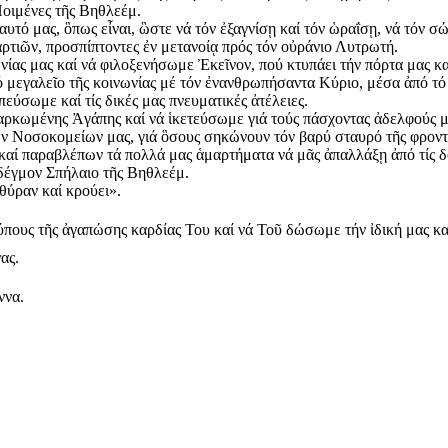
οιμένες τῆς Βηθλεέμ.
υτό μας, ὃπως εἶναι, ὣστε νά τόν ἐξαγνίσῃ καί τόν ὡραΐσῃ, νά τόν σώ
ρτιῶν, προσπίπτοντες ἐν μετανοίᾳ πρός τόν οὐράνιο Λυτρωτή.
ωνίας μας καί νά φιλοξενήσωμε Ἐκεῖνον, πού κτυπάει τήν πόρτα μας κα
 μεγαλεῖο τῆς κοινωνίας μέ τόν ἐνανθρωπήσαντα Κύριο, μέσα ἀπό τό 
εύσωμε καί τίς δικές μας πνευματικές ἀτέλειες.
ρκωμένης Ἀγάπης καί νά ἱκετεύσωμε γιά τούς πάσχοντας ἀδελφούς μας
ν Νοσοκομείων μας, γιά ὃσους σηκώνουν τόν βαρύ σταυρό τῆς φροντ
ί παραβλέπων τά πολλά μας ἁμαρτήματα νά μᾶς ἀπαλλάξῃ ἀπό τίς δοκ
οδέγμον Σπήλαιο τῆς Βηθλεέμ.
θύραν καί κρούει».
ύπους τῆς ἀγαπώσης καρδίας Του καί νά Τοῦ δώσωμε τήν ἰδική μας κα
ας.
ννα.