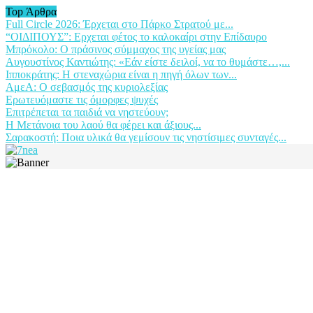
Top Άρθρα
Full Circle 2026: Έρχεται στο Πάρκο Στρατού με...
“ΟΙΔΙΠΟΥΣ”: Ερχεται φέτος το καλοκαίρι στην Επίδαυρο
Μπρόκολο: Ο πράσινος σύμμαχος της υγείας μας
Αυγουστίνος Καντιώτης: «Εάν είστε δειλοί, να το θυμάστε…,...
Ιπποκράτης: Η στεναχώρια είναι η πηγή όλων των...
ΑμεΑ: Ο σεβασμός της κυριολεξίας
Ερωτευόμαστε τις όμορφες ψυχές
Επιτρέπεται τα παιδιά να νηστεύουν;
Η Μετάνοια του λαού θα φέρει και άξιους...
Σαρακοστή: Ποια υλικά θα γεμίσουν τις νηστίσιμες συνταγές...