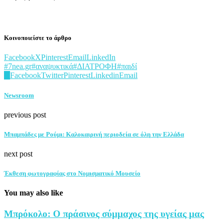
Κοινοποιείστε το άρθρο
Facebook
X
Pinterest
Email
LinkedIn
#7nea.gr
#αναψυκτικά
#ΔΙΑΤΡΟΦΗ
#παιδί
0
Facebook
Twitter
Pinterest
Linkedin
Email
Newsroom
previous post
Μπαμπάδες με Ρούμι: Καλοκαιρινή περιοδεία σε όλη την Ελλάδα
next post
Έκθεση φωτογραφίας στο Νομισματικό Μουσείο
You may also like
Μπρόκολο: Ο πράσινος σύμμαχος της υγείας μας