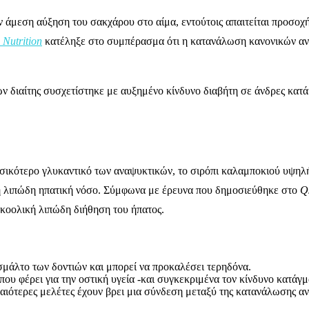
ν άμεση αύξηση του σακχάρου στο αίμα, εντούτοις απαιτείται προσοχ
 Nutrition
κατέληξε στο συμπέρασμα ότι η κατανάλωση κανονικών ανα
ν διαίτης συσχετίστηκε με αυξημένο κίνδυνο διαβήτη σε άνδρες κατά
κότερο γλυκαντικό των αναψυκτικών, το σιρόπι καλαμποκιού υψηλής 
κή λιπώδη ηπατική νόσο. Σύμφωνα με έρευνα που δημοσιεύθηκε στο
Q
κοολική λιπώδη διήθηση του ήπατος.
 σμάλτο των δοντιών και μπορεί να προκαλέσει τερηδόνα.
που φέρει για την οστική υγεία -και συγκεκριμένα τον κίνδυνο κατά
αιότερες μελέτες έχουν βρει μια σύνδεση μεταξύ της κατανάλωσης αν