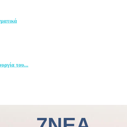
γματικά
υργία του...
7ΝΕΑ