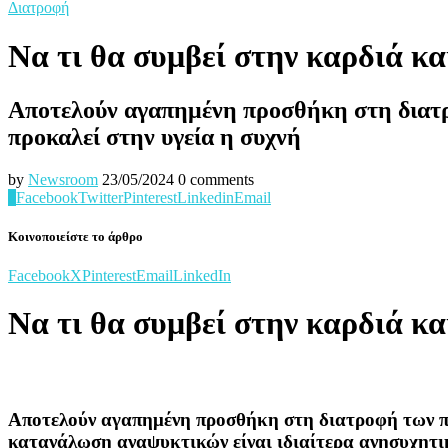
Διατροφή
Να τι θα συμβεί στην καρδιά κ
Αποτελούν αγαπημένη προσθήκη στη διατροφ
προκαλεί στην υγεία η συχνή
by
Newsroom
23/05/2024
0 comments
0
Facebook
Twitter
Pinterest
Linkedin
Email
Κοινοποιείστε το άρθρο
Facebook
X
Pinterest
Email
LinkedIn
Να τι θα συμβεί στην καρδιά κ
Αποτελούν αγαπημένη προσθήκη στη διατροφή των περι
κατανάλωση αναψυκτικών είναι ιδιαίτερα ανησυχητι