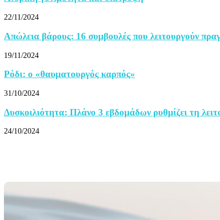
22/11/2024
Απώλεια βάρους: 16 συμβουλές που λειτουργούν πρα
19/11/2024
Ρόδι: ο «θαυματουργός καρπός»
31/10/2024
Δυσκοιλιότητα: Πλάνο 3 εβδομάδων ρυθμίζει τη λειτο
24/10/2024