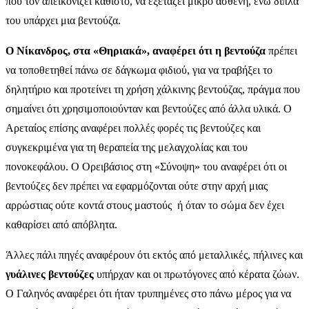
που τον απεικονίζει καθιστό, να εξετάζει μικρό ασθενή, ενώ δίπλα
του υπάρχει μια βεντούζα.
Ο Νίκανδρος, στα «Θηριακά», αναφέρει ότι η βεντούζα
πρέπει
να τοποθετηθεί πάνω σε δάγκωμα φιδιού, για να τραβήξει το
δηλητήριο και προτείνει τη χρήση χάλκινης βεντούζας, πράγμα που
σημαίνει ότι χρησιμοποιούνταν και βεντούζες από άλλα υλικά. Ο
Αρεταίος επίσης αναφέρει πολλές φορές τις βεντούζες και
συγκεκριμένα για τη θεραπεία της μελαγχολίας και του
πονοκεφάλου. Ο Ορειβάσιος στη «Σύνοψη» του αναφέρει ότι οι
βεντούζες δεν πρέπει να εφαρμόζονται ούτε στην αρχή μιας
αρρώστιας ούτε κοντά στους μαστούς ή όταν το σώμα δεν έχει
καθαρίσει από απόβλητα.
Άλλες πάλι πηγές αναφέρουν ότι εκτός από μεταλλικές, πήλινες και
γυάλινες βεντούζες
υπήρχαν και οι πρωτόγονες από κέρατα ζώων.
Ο Γαληνός αναφέρει ότι ήταν τρυπημένες στο πάνω μέρος για να