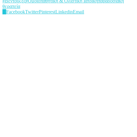
#Βεντούζες
#Ομοιοπαθητική & Ολιστική Ιατρική
παραδοσιακή
θεραπεία
0
Facebook
Twitter
Pinterest
Linkedin
Email