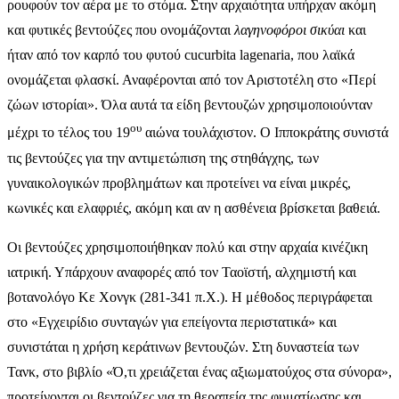
ρουφούν τον αέρα με το στόμα. Στην αρχαιότητα υπήρχαν ακόμη
και φυτικές βεντούζες που ονομάζονται
λαγηνοφόροι σικύαι
και
ήταν από τον καρπό του φυτού cucurbita lagenaria, που λαϊκά
ονομάζεται φλασκί. Αναφέρονται από τον Αριστοτέλη στο «Περί
ζώων ιστορίαι». Όλα αυτά τα είδη βεντουζών χρησιμοποιούνταν
ου
μέχρι το τέλος του 19
αιώνα τουλάχιστον. Ο Ιπποκράτης συνιστά
τις βεντούζες για την αντιμετώπιση της στηθάγχης, των
γυναικολογικών προβλημάτων και προτείνει να είναι μικρές,
κωνικές και ελαφριές, ακόμη και αν η ασθένεια βρίσκεται βαθειά.
Οι βεντούζες χρησιμοποιήθηκαν πολύ και στην αρχαία κινέζικη
ιατρική. Υπάρχουν αναφορές από τον Ταοϊστή, αλχημιστή και
βοτανολόγο Κε Χονγκ (281-341 π.Χ.). Η μέθοδος περιγράφεται
στο «Εγχειρίδιο συνταγών για επείγοντα περιστατικά» και
συνιστάται η χρήση κεράτινων βεντουζών. Στη δυναστεία των
Τανκ, στο βιβλίο «Ό,τι χρειάζεται ένας αξιωματούχος στα σύνορα»,
προτείνονται οι βεντούζες για τη θεραπεία της φυματίωσης και