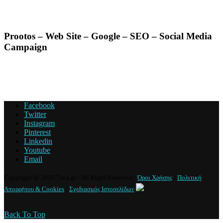
Prootos – Web Site – Google – SEO – Social Media
Campaign
Facebook
Twitter
Instagram
Pinterest
Linkedin
Youtube
Email
Copyright @ 2025 7nea.gr / All Right Reserved /
Όροι Χρήσης
/
Πολιτική
Απορρήτου & Cookies
/
Σχεδιασμός Ιστοσελίδων
Back To Top