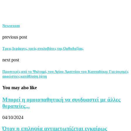
Newsroom
previous post
Τρεις Ιεράρχες, τρείς στυλοβάτες της Ορθοδοξίας.
next post
Προσευχές από το Ψαλτηρί, του Αγίου Ἀρσενίου του Καππαδόκη: Για ψυχικές
αρρώστιες κατάθλιψη λύπη
You may also like
Μπορεί η ομοιοπαθητική να συνδυαστεί με άλλες
θεραπείες...
04/10/2024
Όταν η επιληψία αντιμετωπίζεται εγκαίρως