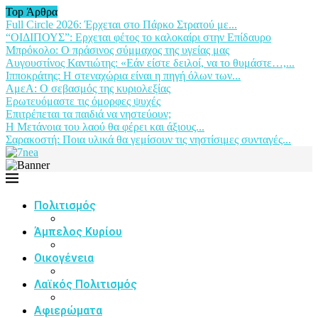
Top Άρθρα
Full Circle 2026: Έρχεται στο Πάρκο Στρατού με...
“ΟΙΔΙΠΟΥΣ”: Ερχεται φέτος το καλοκαίρι στην Επίδαυρο
Μπρόκολο: Ο πράσινος σύμμαχος της υγείας μας
Αυγουστίνος Καντιώτης: «Εάν είστε δειλοί, να το θυμάστε…,...
Ιπποκράτης: Η στεναχώρια είναι η πηγή όλων των...
ΑμεΑ: Ο σεβασμός της κυριολεξίας
Ερωτευόμαστε τις όμορφες ψυχές
Επιτρέπεται τα παιδιά να νηστεύουν;
Η Μετάνοια του λαού θα φέρει και άξιους...
Σαρακοστή: Ποια υλικά θα γεμίσουν τις νηστίσιμες συνταγές...
Πολιτισμός
Άμπελος Κυρίου
Οικογένεια
Λαϊκός Πολιτισμός
Αφιερώματα