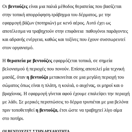
Οι
βεντούζες
είναι μια παλιά μέθοδος θεραπείας που βασίζεται
στην τοπική απορρόφηση-τράβηγμα του δέρματος, με την
εφαρμογή βάζων (ποτηριών) με κενό αέρος. Αυτό έχει ως
αποτέλεσμα να τραβηχτούν στην επιφάνεια παθογόνοι παράγοντες
και αδρανής ενέργεια, καθώς και τοξίνες που έχουν συσσωρευτεί
στον οργανισμό.
Η
θεραπεία με βεντούζες
εφαρμόζεται τοπικά, σε σημεία
βελονισμού ή περιοχές που πονούν. Επίσης αποτελεί μία τεχνική
μασάζ, όταν
η βεντούζα
μετακινείται σε μια μεγάλη περιοχή του
σώματος όπως είναι η πλάτη, η κοιλιά, ο αυχένας, οι μηροί και ο
βραχίονας. Η εφαρμογή γίνεται αφού έχουμε επαλείψει την περιοχή
με λάδι. Σε μερικές περιπτώσεις το δέρμα τρυπιέται με μια βελόνα
πριν τοποθετηθεί
η βεντούζα,
έτσι ώστε να τραβηχτεί λίγο αίμα
στο ποτήρι.
ΟΙ ΒΕΝΤΟΥΖΕΣ ΣΤΗΝ ΑΡΧΑΙΟΤΗΤΑ