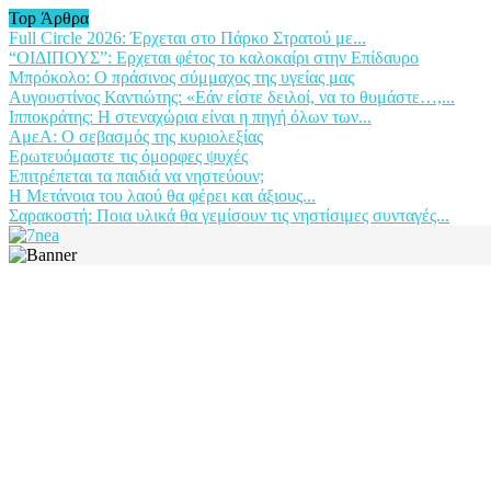
Top Άρθρα
Full Circle 2026: Έρχεται στο Πάρκο Στρατού με...
“ΟΙΔΙΠΟΥΣ”: Ερχεται φέτος το καλοκαίρι στην Επίδαυρο
Μπρόκολο: Ο πράσινος σύμμαχος της υγείας μας
Αυγουστίνος Καντιώτης: «Εάν είστε δειλοί, να το θυμάστε…,...
Ιπποκράτης: Η στεναχώρια είναι η πηγή όλων των...
ΑμεΑ: Ο σεβασμός της κυριολεξίας
Ερωτευόμαστε τις όμορφες ψυχές
Επιτρέπεται τα παιδιά να νηστεύουν;
Η Μετάνοια του λαού θα φέρει και άξιους...
Σαρακοστή: Ποια υλικά θα γεμίσουν τις νηστίσιμες συνταγές...