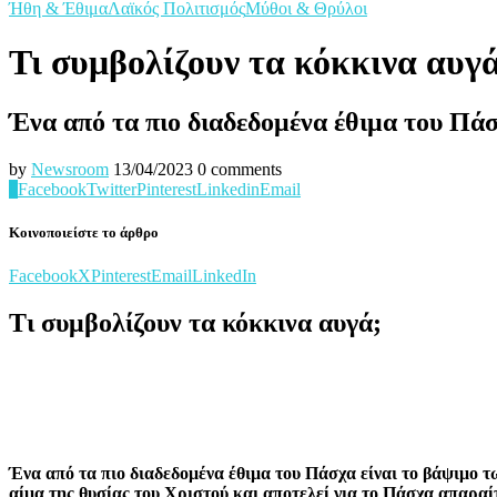
Ήθη & Έθιμα
Λαϊκός Πολιτισμός
Μύθοι & Θρύλοι
Τι συμβολίζουν τα κόκκινα αυγ
Ένα από τα πιο διαδεδομένα έθιμα του Πάσ
by
Newsroom
13/04/2023
0 comments
0
Facebook
Twitter
Pinterest
Linkedin
Email
Κοινοποιείστε το άρθρο
Facebook
X
Pinterest
Email
LinkedIn
Τι συμβολίζουν τα κόκκινα αυγά;
Ένα από τα πιο διαδεδομένα έθιμα του Πάσχα είναι το βάψιμο 
αίμα της θυσίας του Χριστού και αποτελεί για το Πάσχα απαραί