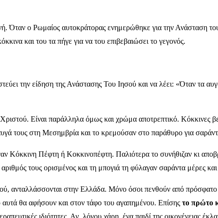
ή. Όταν ο Ρωμαίος αυτοκράτορας ενημερώθηκε για την Ανάσταση του
κινα και του τα πήγε για να του επιβεβαιώσει το γεγονός.
τεύει την είδηση της Ανάστασης Του Ιησού και να λέει: «Όταν τα αυγ
υ Χριστού. Είναι παράλληλα όμως και χρώμα αποτρεπτικό. Κόκκινες 
αυγά τους στη Μεσημβρία και το κρεμούσαν στο παράθυρο για σαράντα 
αν Κόκκινη Πέφτη ή Κοκκινοπέφτη. Παλιότερα το συνήθιζαν κι αποβρα
αριθμός τους ορισμένος και τη μπογιά τη φύλαγαν σαράντα μέρες και δ
ιστού, ανταλλάσσονται στην Ελλάδα. Μόνο όσοι πενθούν από πρόσφατο
πό αυτά θα αφήσουν και στον τάφο του αγαπημένου. Επίσης
το πρώτο 
εραπευτικές ιδιότητες. Αν, λόγου χάρη, ένα παιδί της οικογένειας έκλ