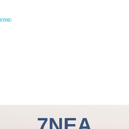
εννα;
7ΝΕΑ