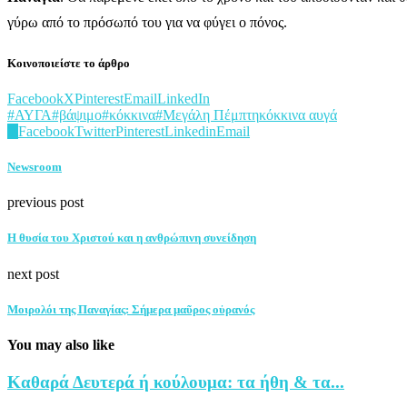
γύρω από το πρόσωπό του για να φύγει ο πόνος.
Κοινοποιείστε το άρθρο
Facebook
X
Pinterest
Email
LinkedIn
#ΑΥΓΑ
#βάψιμο
#κόκκινα
#Μεγάλη Πέμπτη
κόκκινα αυγά
0
Facebook
Twitter
Pinterest
Linkedin
Email
Newsroom
previous post
Η θυσία του Χριστού και η ανθρώπινη συνείδηση
next post
Μοιρολόι της Παναγίας: Σήμερα μαῦρος οὐρανός
You may also like
Καθαρά Δευτερά ή κούλουμα: τα ήθη & τα...